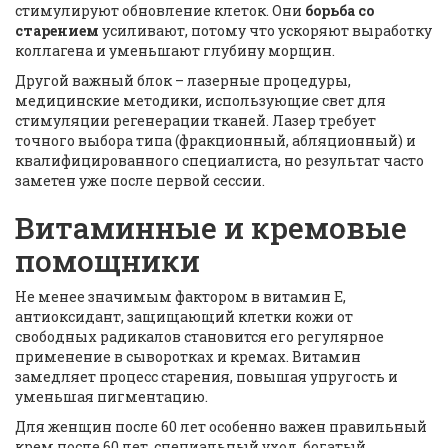
стимулируют обновление клеток
. Они
борьба со
старением
усиливают, потому что ускоряют выработку
коллагена и уменьшают глубину морщин.
Другой важный блок –
лазерные процедуры
,
медицинские методики, использующие свет для
стимуляции регенерации тканей
. Лазер
требует
точного выбора типа (фракционный, абляционный) и
квалифицированного специалиста, но результат часто
заметен уже после первой сессии.
Витаминные и кремовые
помощники
Не менее значимым фактором в
витамин Е
,
антиоксидант, защищающий клетки кожи от
свободных радикалов
становится его регулярное
применение в сыворотках и кремах. Витамин
замедляет процесс старения, повышая упругость и
уменьшая пигментацию.
Для женщин после 60 лет особенно важен правильный
крем после 60 лет
,
специальный уход, богатый