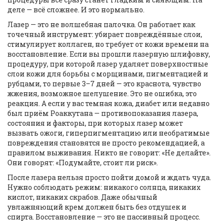
деле — всё сложнее. И это нормально.
Лазер — это не волшебная палочка. Он работает как
точечный инструмент: убирает повреждённые слои,
стимулирует коллаген, но требует от кожи времени на
восстановление. Если вы прошли
лазерную шлифовку
,
процедуру, при которой лазер удаляет поверхностные
слои кожи для борьбы с морщинами, пигментацией и
рубцами
, то первые 3–7 дней — это краснота, чувство
жжения, возможное шелушение. Это не ошибка, это
реакция. А если у вас темная кожа, диабет или недавно
был приём Роаккутана —
противопоказания лазера
,
состояния и факторы, при которых лазер может
вызвать ожоги, гиперпигментацию или необратимые
повреждения
становятся не просто рекомендацией, а
правилом выживания. Никто не говорит: «Не делайте».
Они говорят: «Подумайте, стоит ли риск».
После лазера нельзя просто пойти домой и ждать чуда.
Нужно соблюдать режим: никакого солнца, никаких
кислот, никаких скрабов. Даже обычный
увлажняющий крем должен быть без отдушек и
спирта. Восстановление — это не пассивный процесс.