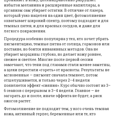
избыток меланина и расширенные капилляры, а
организм сам убирает остатки. В отличие от лазера,
который узко нацелен на один цвет, фотомолниение
охватывает широкий спектр, поэтому подходит и для
темных пятен, и для красных сосудов, и даже для
легкого покраснения.
Процедура особенно популярна у тех, кто хочет убрать
пигментацию
,
темные пятна от солнца, гормонов или
постакне
, но боится инвазивных методов. Она не
убирает морщины глубоко, но делает кожу ровнее,
свежее и светлее. Многие после первой сессии
замечают, что тени под глазами стали менее заметны,
а щеки перестали «гореть» от красноты. Результаты не
мгновенные — пигмент сначала темнеет, потом
отшелушивается, и только через 2–4 недели
появляется эффект «сияния». Курс обычно состоит из 3–
6 сеансов с перерывом в 3–4 недели. Главное — не
загорать до и после, иначе эффекта не будет, а риск
ожогов растет.
Фотомолниение не подходит тем, у кого очень темная
кожа, активный герпес, беременные или те, кто