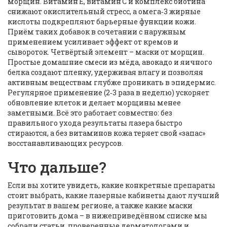
морщин
. Витамин E, витамин C и комплекс биотина
снижают окислительный стресс, а омега‑3 жирные
кислоты подкрепляют барьерные функции кожи.
Приём таких добавок в сочетании с наружным
применением усиливает эффект от кремов и
сывороток. Четвёртый элемент –
маски от морщин
.
Простые домашние смеси из мёда, авокадо и яичного
белка создают пленку, удерживая влагу и позволяя
активным веществам глубже проникать в эпидермис.
Регулярное применение (2‑3 раза в неделю) ускоряет
обновление клеток и делает морщины менее
заметными. Всё это работает совместно: без
правильного ухода результаты лазера быстро
стираются, а без витаминов кожа теряет свой «запас»
восстанавливающих ресурсов.
Что дальше?
Если вы хотите увидеть, какие конкретные препараты
стоит выбрать, какие лазерные кабинеты дают лучший
результат в вашем регионе, а также какие маски
приготовить дома – в нижеприведённом списке мы
собрали статьи, проверенные дерматологами и