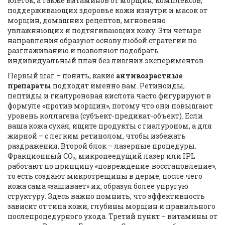
клеток
, а также
витаминов от морщин
,
комплексов,
поддерживающих здоровье кожи изнутри
и
масок от
морщин
,
домашних рецептов, мгновенно
увлажняющих и подтягивающих кожу
. Эти четыре
направления образуют основу любой стратегии по
разглаживанию и позволяют подобрать
индивидуальный план без лишних экспериментов.
Первый шаг – понять, какие
антивозрастные
препараты
подходят именно вам. Ретиноиды,
пептиды и гиалуроновая кислота часто фигурируют в
формуле «против морщин», потому что они
повышают
уровень коллагена
(субъект‑предикат‑объект). Если
ваша кожа сухая, ищите продукты с гиалуроном, а для
жирной – с легким ретинолом, чтобы избежать
раздражения. Второй блок –
лазерные процедуры
.
Фракционный CO₂, микронеедущий лазер или IPL
работают по принципу «повреждение‑восстановление»,
то есть создают микротрещины в дерме, после чего
кожа сама «зашивает» их, образуя более упругую
структуру. Здесь важно помнить, что эффективность
зависит от типа кожи, глубины морщин и правильного
послепроцедурного ухода. Третий пункт –
витамины от