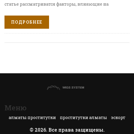
статье рассматриватся факторы, влияющие на
продолжительность отека, как можно ускорить
процесс восстановления и какие меры
ПОДРОБНЕЕ
предосторожности стоит учитывать. Узнайте, как
правильно ухаживать за кожей, чтобы быстрее
вернуться к привычному образу жизни.
Меню
алматы проститутки
проститутки алматы
эскорт
© 2026. Все права защищены.