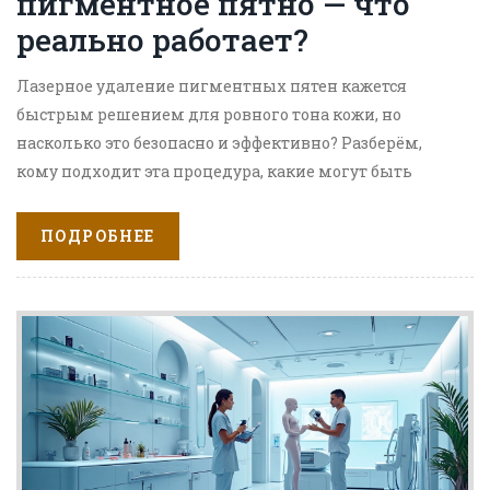
пигментное пятно — что
реально работает?
Лазерное удаление пигментных пятен кажется
быстрым решением для ровного тона кожи, но
насколько это безопасно и эффективно? Разберём,
кому подходит эта процедура, какие могут быть
риски, чего ждать после сеанса и какой результат
обещают врачи. В статье поделюсь советами по
ПОДРОБНЕЕ
подготовке и уходу, плюс расскажу о подводных
камнях, которые часто забывают обсудить на
консультациях. Узнаете, когда лучше искать лазер, а
когда стоит выбрать другой способ.