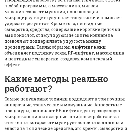
любой программы, а
массаж лица
,
мягкая
механическая стимуляция, повышающая
микроциркуляцию
улучшает тонус кожи и помогает
удержать результат. Кроме того,
пептидные
сыворотки
,
средства, содержащие короткие цепочки
аминокислот, стимулирующие синтез коллагена
позволяют поддерживать упругость между
процедурами. Таким образом,
лифтинг кожи
объединяет
подтяжку кожи
,
RF‑лифтинг
,
массаж лица
и
пептидные сыворотки
, создавая комплексный
эффект.
Какие методы реально
работают?
Самые популярные техники подпадают в три группы:
аппаратные, топические и мануальные.
Аппаратные
процедуры
,
включают RF‑лифтинг, ультразвуковую
микротканецию и лазерные шлифовки
работают за
счёт тепла, которое стимулирует волокна коллагена и
эластина.
Топические средства
,
это кремы, сыворотки и