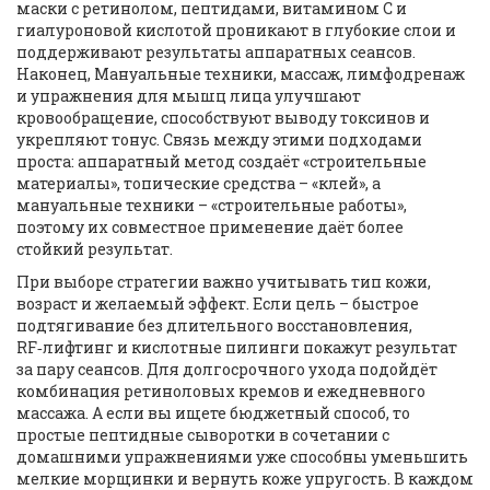
маски с ретинолом, пептидами, витамином C и
гиалуроновой кислотой
проникают в глубокие слои и
поддерживают результаты аппаратных сеансов.
Наконец,
Мануальные техники
,
массаж, лимфодренаж
и упражнения для мышц лица
улучшают
кровообращение, способствуют выводу токсинов и
укрепляют тонус. Связь между этими подходами
проста: аппаратный метод создаёт «строительные
материалы», топические средства – «клей», а
мануальные техники – «строительные работы»,
поэтому их совместное применение даёт более
стойкий результат.
При выборе стратегии важно учитывать тип кожи,
возраст и желаемый эффект. Если цель – быстрое
подтягивание без длительного восстановления,
RF‑лифтинг и кислотные пилинги покажут результат
за пару сеансов. Для долгосрочного ухода подойдёт
комбинация ретиноловых кремов и ежедневного
массажа. А если вы ищете бюджетный способ, то
простые пептидные сыворотки в сочетании с
домашними упражнениями уже способны уменьшить
мелкие морщинки и вернуть коже упругость. В каждом