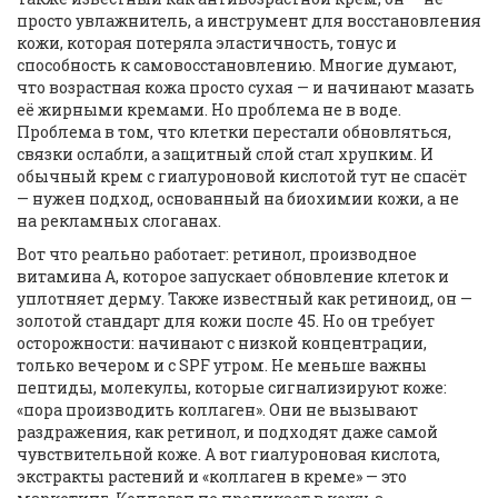
просто увлажнитель, а инструмент для восстановления
кожи, которая потеряла эластичность, тонус и
способность к самовосстановлению.
Многие думают,
что возрастная кожа просто сухая — и начинают мазать
её жирными кремами. Но проблема не в воде.
Проблема в том, что клетки перестали обновляться,
связки ослабли, а защитный слой стал хрупким. И
обычный крем с гиалуроновой кислотой тут не спасёт
— нужен подход, основанный на биохимии кожи, а не
на рекламных слоганах.
Вот что реально работает:
ретинол
,
производное
витамина А, которое запускает обновление клеток и
уплотняет дерму
. Также известный как
ретиноид
, он —
золотой стандарт для кожи после 45. Но он требует
осторожности: начинают с низкой концентрации,
только вечером и с SPF утром. Не меньше важны
пептиды
,
молекулы, которые сигнализируют коже:
«пора производить коллаген»
. Они не вызывают
раздражения, как ретинол, и подходят даже самой
чувствительной коже. А вот гиалуроновая кислота,
экстракты растений и «коллаген в креме» — это