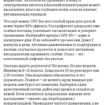
маркетинг. Коллаген не проникает в кожу, а
гиалуроновая кислота в высокой концентрации может
высасывать влагу из глубоких слоёв, если не хватает
увлажняющих липидов.
Что ещё важно: SPF. Без него любой крем для зрелой
кожи теряет 80% эффекта. Ультрафиолет разрушает уже
слабые волокна, усиливает пигментацию и ускоряет
провисание. Выбирайте кремы с SPF 30+ — даже в
пасмурные дни. И не забывайте про массаж. Даже 2
минуты в день, лёгкими движениями от подбородка к
вискам, улучшают кровоток и помогают активным
ингредиентам проникать глубже. Плюс — это
естественный лифтинг без уколов.
Сколько ждать результата? Не месяц. Не две недели.
Минимум 8–12 недель. Кожа после 50 не реагирует как
у 25-летних. Она медленнее обновляется, и это
нормально. Главное — не менять крем каждые две
недели, как будто это шампунь. Выберите один
качественный состав, дайте ему время и следите за
кожей. Если появилось покраснение, жжение или
шелушение — значит, вы переборщили с
концентрацией. Уменьшите частоту применения, а не