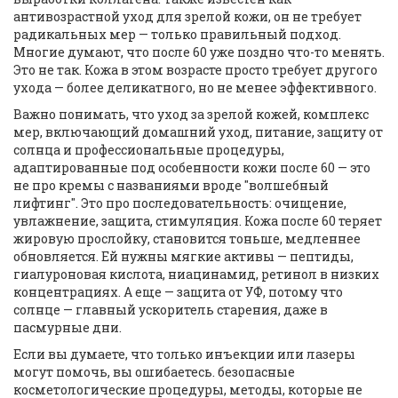
антивозрастной уход для зрелой кожи
, он не требует
радикальных мер — только правильный подход
.
Многие думают, что после 60 уже поздно что-то менять.
Это не так. Кожа в этом возрасте просто требует другого
ухода — более деликатного, но не менее эффективного.
Важно понимать, что
уход за зрелой кожей
,
комплекс
мер, включающий домашний уход, питание, защиту от
солнца и профессиональные процедуры,
адаптированные под особенности кожи после 60
— это
не про кремы с названиями вроде "волшебный
лифтинг". Это про последовательность: очищение,
увлажнение, защита, стимуляция. Кожа после 60 теряет
жировую прослойку, становится тоньше, медленнее
обновляется. Ей нужны мягкие активы — пептиды,
гиалуроновая кислота, ниацинамид, ретинол в низких
концентрациях. А еще — защита от УФ, потому что
солнце — главный ускоритель старения, даже в
пасмурные дни.
Если вы думаете, что только инъекции или лазеры
могут помочь, вы ошибаетесь.
безопасные
косметологические процедуры
,
методы, которые не