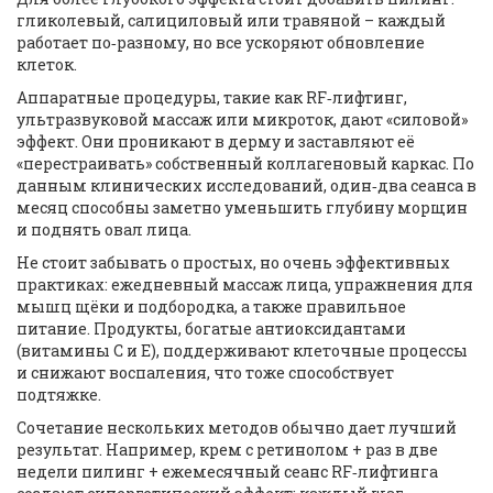
гликолевый, салициловый или травяной – каждый
работает по‑разному, но все ускоряют обновление
клеток.
Аппаратные процедуры, такие как RF‑лифтинг,
ультразвуковой массаж или микроток, дают «силовой»
эффект. Они проникают в дерму и заставляют её
«перестраивать» собственный коллагеновый каркас. По
данным клинических исследований, один‑два сеанса в
месяц способны заметно уменьшить глубину морщин
и поднять овал лица.
Не стоит забывать о простых, но очень эффективных
практиках: ежедневный массаж лица, упражнения для
мышц щёки и подбородка, а также правильное
питание. Продукты, богатые антиоксидантами
(витамины С и Е), поддерживают клеточные процессы
и снижают воспаления, что тоже способствует
подтяжке.
Сочетание нескольких методов обычно дает лучший
результат. Например, крем с ретинолом + раз в две
недели пилинг + ежемесячный сеанс RF‑лифтинга