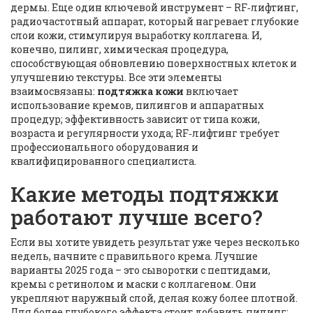
дермы
. Еще один ключевой инструмент –
RF‑лифтинг
,
радиочастотный аппарат, который нагревает глубокие
слои кожи, стимулируя выработку коллагена
. И,
конечно,
пилинг
,
химическая процедура,
способствующая обновлению поверхностных клеток и
улучшению текстуры
. Все эти элементы
взаимосвязаны:
подтяжка кожи
включает
использование кремов, пилингов и аппаратных
процедур; эффективность зависит от типа кожи,
возраста и регулярности ухода; RF‑лифтинг требует
профессионального оборудования и
квалифицированного специалиста.
Какие методы подтяжки
работают лучше всего?
Если вы хотите увидеть результат уже через несколько
недель, начните с правильного крема. Лучшие
варианты 2025 года – это сыворотки с пептидами,
кремы с ретинолом и маски с коллагеном. Они
укрепляют наружный слой, делая кожу более плотной.
Для более глубокого эффекта стоит добавить пилинг: