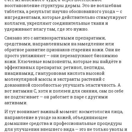
восстановление структуры дермы
. Это не волшебная
таблетка, а результат научно обоснованного ухода — с
ингредиентами, которые действительно стимулируют
коллаген, укрепляют соединительные ткани и
удерживают влагу там, где это нужно.
Связано это с
антивозрастными препаратами
,
средствами, направленными на замедление или
обратное развитие признаков старения кожи
. Они не
просто увлажняют — они перезапускают биохимию
кожи. Ключевые компоненты, которые вы найдёте в
эффективных препаратах: ретинол, пептиды,
ниацинамид, гиалуроновая кислота высокой
молекулярной массы и экстракты растений с
доказанной способностью улучшать эластичность. А
вот витамин С, хотя и полезен для сияния, сам по себе
не подтягивает — он работает в паре с другими
активами.
И тут возникает важный момент:
косметология лица
,
направление в уходе за кожей, объединяющее
домашние средства и профессиональные процедуры
для улучшения внешнего вида
— это не только уколы и