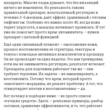
аппараты. Многие люди думают, что без инъекций
ничего не изменится. Но реальность такова:
правильный препарат, используемый регулярно в
течение 3–6 месяцев, даёт эффект, сравнимый с лёгким
лифтингом. Особенно это важно после 40, когда кожа
теряет упругость, а мышцы начинают провисать. И тут
уже не помогает просто крем-увлажнитель — нужен
препарат с целевой функцией.
Ещё один связанный элемент —
омоложение кожи
,
процесс восстановления её структуры, текстуры и
тонуса с помощью активных компонентов и процедур
.
Он не происходит за одну неделю. Это как тренировка:
если вы не занимаетесь регулярно, результат исчезает.
Препараты для подтяжки работают так же — они
требуют терпения. Их задача — не замаскировать, а
восстановить. Потому что крем, который просто
«заполняет» морщины, не решает проблему. А тот, что
стимулирует клетки к восстановлению — да.
Вот почему в подборке ниже — не просто список
«лучших средств». Здесь — реальные примеры, разбор
составов, сравнение эффективности, и то, что работает