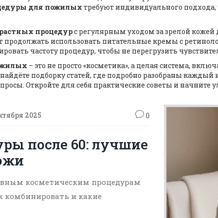
цедуры для пожилых
требуют индивидуального подхода, 
растных процедур
с регулярным уходом за зрелой кожей 
т продолжать использовать питательные кремы с ретинол
ровать частоту процедур, чтобы не перегрузить чувствите
ожилых
– это не просто «косметика», а целая система, вк
найдёте подборку статей, где подробно разобраны каждый 
просы. Откройте для себя практические советы и начните у
ктября 2025
0
ры после 60: лучшие
ожи
тивным косметическим процедурам
ак комбинировать и какие