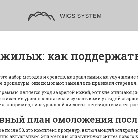
жилых: как поддержать
,
это набор методов и средств, направленных на улучшение 
е процедуры
, они помогают замедлить признаки старения, 
ограммы является
уход за зрелой кожей
,
мягкие очищающие
нижение уровня коллагена и сухость кожи у людей старше 
я, например, гиалуроновой кислоты, пептидов и масел ра
ивный план омоложения посл
е после 50
,
это комплекс процедур, включающий микродер
обенно актуальным. Эти методы стимулируют синтез нового