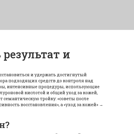
 результат и
осстановиться и удержать достигнутый
бора подходящих средств до контроля над
ры
,
интенсивные процедуры, использующие
алуроновой кислотой
и общий
уход за кожей
,
ют семантическую тройку: «советы после
ивность восстановления», а «уход за кожей» →
н?