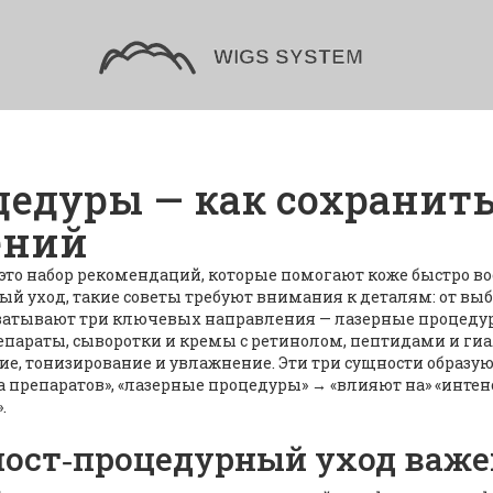
цедуры — как сохранить
ений
это набор рекомендаций, которые помогают коже быстро в
ый уход
, такие советы требуют внимания к деталям: от вы
атывают три ключевых направления —
лазерные процеду
епараты
,
сыворотки и кремы с ретинолом, пептидами и ги
е, тонизирование и увлажнение
. Эти три сущности образу
препаратов», «лазерные процедуры» → «влияют на» «интенс
.
ост‑процедурный уход важе