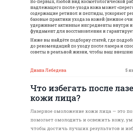
Во-первых, любой вид косметологической р
надлежащего после‑ухода кожа может «перего
содержащие ретинол и пептиды, ускоряют рег
базовые практики ухода за кожей (нежное оч
удерживает активные ингредиенты внутри и 
фундамент для восстановления и гарантирует
Ниже вы найдёте подборку статей, где подро
до рекомендаций по уходу после лазера и с
советы в реальной жизни, чтобы ваш внешни
Диана Лебедева
5 я
Что избегать после ла
кожи лица?
Лазерное омоложение кожи лица — это по
помогает омолодить и освежить кожу, ум
чтобы достичь лучших результатов и из