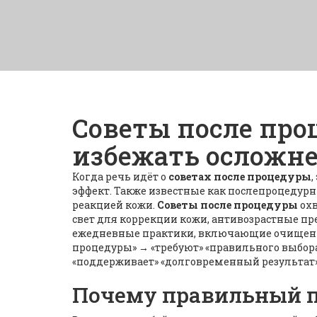
Советы после про
избежать осложн
Когда речь идёт о
советах после процедуры
,
эффект
. Также известные как
послепроцедурн
реакцией кожи.
Советы после процедуры
охв
свет для коррекции кожи
,
антивозрастные пр
ежедневные практики, включающие очищени
процедуры» → «требуют» «правильного выбора 
«поддерживает» «долговременный результат»
Почему правильный п