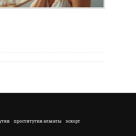
утки
проститутки алматы
эскорт