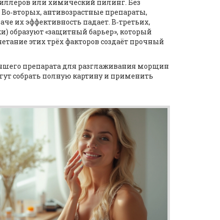
иллеров или химический пилинг. Без
 Во‑вторых, антивозрастные препараты,
че их эффективность падает. В‑третьих,
и) образуют «защитный барьер», который
етание этих трёх факторов создаёт прочный
 лучшего препарата для разглаживания морщин
гут собрать полную картину и применить