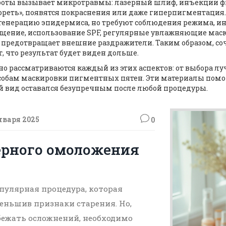
аботы вызывает микротравмы: лазерный шлиф, инъекции ф
реть», появятся покраснения или даже гиперпигментация.
енерацию эпидермиса, но требуют соблюдения режима, ина
ищение, использование SPF, регулярные увлажняющие маск
предотвращает внешние раздражители. Таким образом, соч
, что результат будет виден дольше.
бно рассматриваются каждый из этих аспектов: от выбора
пособам маскировки пигментных пятен. Эти материалы помо
й вид оставался безупречным после любой процедуры.
нваря 2025
0
зерного омоложения
пулярная процедура, которая
еньшив признаки старения. Но,
бежать осложнений, необходимо