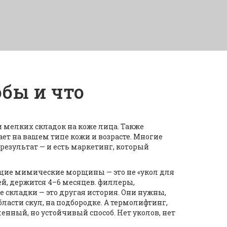
бы и что
 мелких складок на коже лица
. Также
ает на вашем типе кожи и возрасте.
Многие
результат — и есть маркетинг, который
ающие мимические морщины
— это не «укол для
ней, держится 4–6 месяцев.
филлеры
,
е складки
— это другая история. Они нужны,
бласти скул, на подбородке. А
термолифтинг
,
енный, но устойчивый способ. Нет уколов, нет