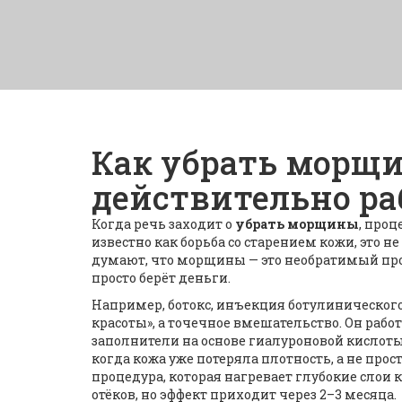
Как убрать морщи
действительно ра
Когда речь заходит о
убрать морщины
,
проце
известно как
борьба со старением кожи
, это 
думают, что морщины — это необратимый проце
просто берёт деньги.
Например,
ботокс
,
инъекция ботулиническог
красоты», а точечное вмешательство. Он работ
заполнители на основе гиалуроновой кислот
когда кожа уже потеряла плотность, а не прос
процедура, которая нагревает глубокие слои
отёков, но эффект приходит через 2–3 месяца.