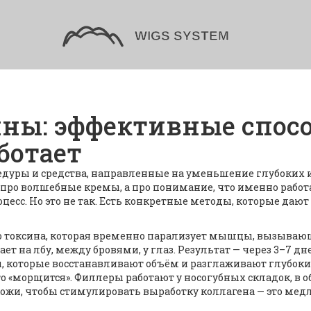
ны: эффективные спосо
ботает
дуры и средства, направленные на уменьшение глубоких и
не про волшебные кремы, а про понимание, что именно работ
сс. Но это не так. Есть конкретные методы, которые дают 
о токсина, которая временно парализует мышцы, вызыв
ает на лбу, между бровями, у глаз. Результат — через 3–7 д
ы, которые восстанавливают объём и разглаживают глубоки
то «морщится». Филлеры работают у носогубных складок, в о
 кожи, чтобы стимулировать выработку коллагена
— это медл