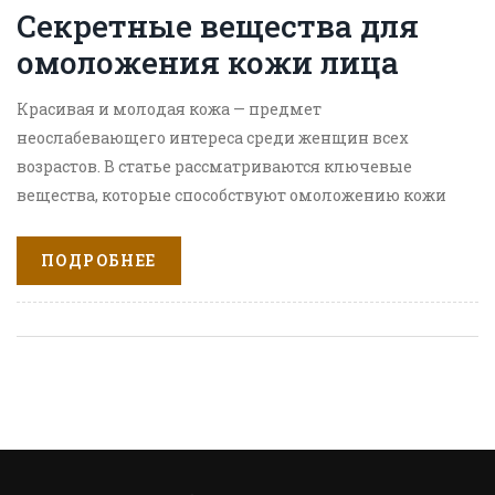
Секретные вещества для
омоложения кожи лица
Красивая и молодая кожа — предмет
неослабевающего интереса среди женщин всех
возрастов. В статье рассматриваются ключевые
вещества, которые способствуют омоложению кожи
лица. Эти компоненты активно используются в
антивозрастной косметологии и оказывают видимый
ПОДРОБНЕЕ
эффект. Мы поделимся интересными фактами и
советами по правильному уходу за кожей. Узнайте,
какие ингредиенты выбирать, чтобы сохранить
молодость и свежесть кожи на долгие годы.