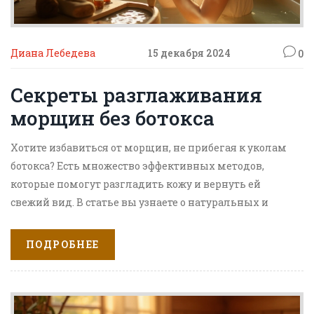
Диана Лебедева
15 декабря 2024
0
Секреты разглаживания
морщин без ботокса
Хотите избавиться от морщин, не прибегая к уколам
ботокса? Есть множество эффективных методов,
которые помогут разгладить кожу и вернуть ей
свежий вид. В статье вы узнаете о натуральных и
высокотехнологичных способах борьбы с
морщинами, а также о том, как правильно ухаживать
ПОДРОБНЕЕ
за кожей в домашних условиях. Обсудим мифы,
связанные с уходом за кожей, и разберем, какие
привычки помогут сохранить молодость.