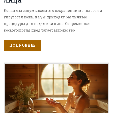
Когда мы задумываемся о сохранении молодости и
упругости кожи, на ум приходят различные
процедуры для подтяжки лица. Современная
косметология предлагает множество
инновационных решений для восстановления и
улучшения овалa лица, а также для предотвращения
ПОДРОБНЕЕ
преждевременного старения. От классической
хирургии до неинвазивных методик — выбор
настолько большой, что может сбить с толку каждого.
Поэтому важно разобраться, какие технологии
наиболее эффективны и безопасны, чтобы добиться
наиболее впечатляющих результатов.