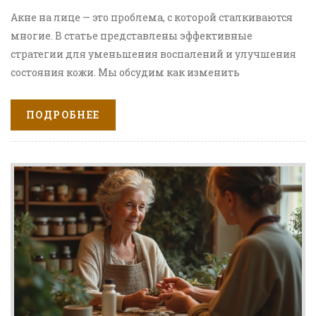
Акне на лице — это проблема, с которой сталкиваются
многие. В статье представлены эффективные
стратегии для уменьшения воспалений и улучшения
состояния кожи. Мы обсудим как изменить
повседневные привычки, так и какие средства могут
помочь точечно бороться с проблемой. Советы от
ПОДРОБНЕЕ
дерматологов дополнят вашу стратегию ухода,
помогая справиться с акне быстрее. Узнайте, как
обрести уверенность и здоровье кожи, применив
правильные методы.