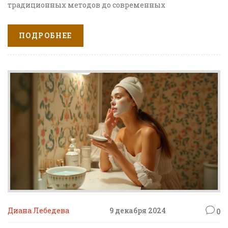
традиционных методов до современных
технологических процедур. В статье рассматриваются
различные виды эстетики, такие как натуральные
ПОДРОБНЕЕ
состоятия для кожи, инновационные аппаратные
методики и личные подходы к уходу. Чтение этой
статьи поможет лучше разобраться в мире
эстетической косметологии и выбрать наиболее
подходящий способ ухода за собой.
Диана Лебедева
9 декабря 2024
0