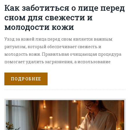
Как заботиться о лице перед
сном для свежести и
молодости кожи
Уход за кожей лица перед сном является важным
ритуалом, который обеспечивает свежесть и
молодость кожи. Правильная очищающая процедура
помогает удалить загрязнения, а использование
увлажняющих средств поддерживает баланс влаги.
Специальные маски и массажи ночного действия
ПОДРОБНЕЕ
способствуют расслаблению и улучшению
кровообращения, даря коже сияющий вид с утра.
Статья предлагает лучшие практики и полезные
советы для создания эффективного вечернего
ритуала красоты.