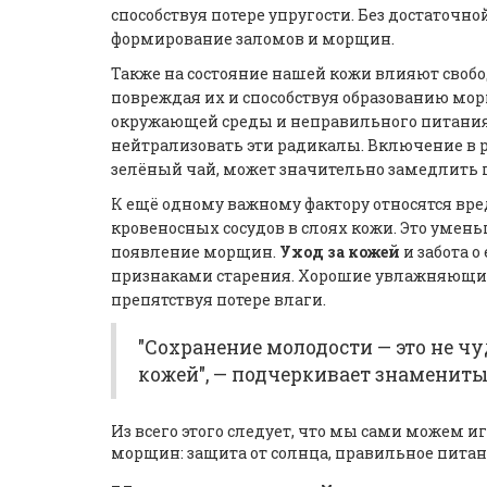
способствуя потере упругости. Без достаточн
формирование заломов и морщин.
Также на состояние нашей кожи влияют свобо
повреждая их и способствуя образованию мор
окружающей среды и неправильного питания.
нейтрализовать эти радикалы. Включение в р
зелёный чай, может значительно замедлить п
К ещё одному важному фактору относятся вр
кровеносных сосудов в слоях кожи. Это умен
появление морщин.
Уход за кожей
и забота о
признаками старения. Хорошие увлажняющие
препятствуя потере влаги.
"Сохранение молодости — это не чу
кожей", — подчеркивает знамениты
Из всего этого следует, что мы сами можем 
морщин: защита от солнца, правильное питан