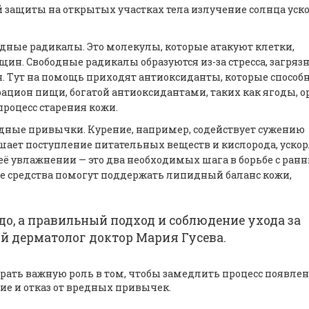
ой защиты на открытых участках тела излучение солнца уск
дные радикалы. Это молекулы, которые атакуют клетки,
щин. Свободные радикалы образуются из-за стресса, загряз
 Тут на помощь приходят антиоксиданты, которые способ
ацион пищи, богатой антиоксидантами, таких как ягоды, о
роцесс старения кожи.
едные привычки. Курение, например, содействует сужению
ьшает поступление питательных веществ и кислорода, уско
 её увлажнении — это два необходимых шага в борьбе с ран
 средства помогут поддержать липидный баланс кожи,
до, а правильный подход и соблюдение ухода за
й дерматолог доктор Мария Гусева.
играть важную роль в том, чтобы замедлить процесс появле
ие и отказ от вредных привычек.