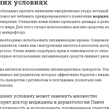
них условиях
еобходимо уделять внимание ежедневному уходу, который
 и помогает избежать преждевременного появления
морщин
очищения. Очищение кожи нужно проводить дважды в день
о жира. Для этого лучше использовать мягкие средства, к
ую микрофлору.
и необходимо использовать увлажняющие кремы. Совреме
диентов, таких как гиалуроновая кислота и коллаген, кот
гость. Очень важно подобрать крем в зависимости от типа
гулярное использование увлажняющих средств снижает риск
 является использование антивозрастных сывороток. Эти
ктивных ингредиентов, которые эффективно борются с вид
ть сыворотки с ретинолом и пептидами, поскольку они
лагена.
ашних условиях может заменить множество
ворит доктор медицины и дерматологии Павел
егулярность и использовать проверенные средств