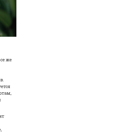
се же
в.
уется
отам,
я
ит
,