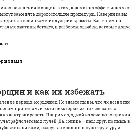
чинах появления морщин, о том, как можно эффективно ух
а могут заменить дорогостоящие процедуры. Наверняка вы
 следите за новинками индустрии красоты. Взглянем на
т альтернативы ботоксу, и разберем ошибки, которые допу
жать
морщинами
рщин и как их избежать
вление первых морщинок. Но знаете ли вы, что их возникн
гим причинам, и, хотя некоторые из них связаны с
шно контролировать. Например, одной из основных причи
ультрафиолетовых лучей. Да, солнце — наш друг, но лишь в
лубокие слои кожи, разрушая коллагеновую структуру и