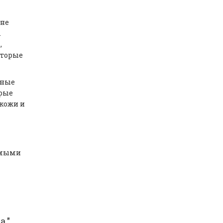
 не
.
,
оторые
нные
орые
 кожи и
имыми
а."