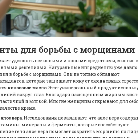
нты для борьбы с морщинами
лжает удивлять все новыми и новыми средствами, многие в
тивными решениями. Натуральные ингредиенты уже давно
ки в борьбе с морщинами. Они не только обладают
ксидантов, которые защищают кожу от ежедневных стрессо
тся
кокосовое масло
. Этот универсальный продукт использ
 линий вокруг глаз. Благодаря насыщенным жирным кисл
е эластичной и мягкой. Многие женщины открывают для себ
 качестве крема.
в
алое вера
. Исследования показывают, что алое вера содерж
итамины, минералы и ферменты, которые способствуют
нение геля алое вера помогает сократить морщины на лице