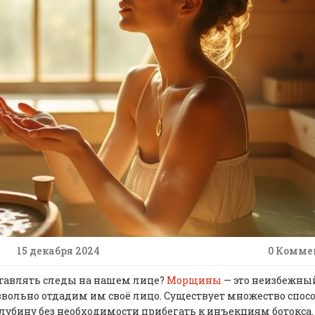
15 декабря 2024
0 Комме
оставлять следы на нашем лице?
Морщины
— это неизбежны
езвольно отдадим им своё лицо. Существует множество спосо
глубину без необходимости прибегать к инъекциям ботокса.