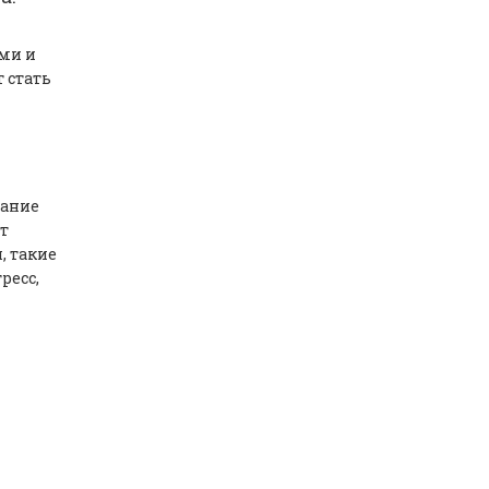
ми и
 стать
тание
т
, такие
ресс,