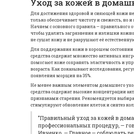
Уход за кожей в домаш
Для достижения здоровой и сияющей кожи н
только обеспечивает чистоту и свежесть, но
Начнем с основного правила — правильного 
чтобы удалить загрязнения и излишки кожног
не сушат кожу и не разрушают её естественн
Для поддержания кожи в хорошем состояни
средства содержат множество активных ингре
помогают коже сохранять эластичность и упру
возраста. Как показывают исследования, ре
появления морщин на 35%.
Не менее важным элементом домашнего ухода
средства содержат высокие концентрации а
признаками старения. Рекомендуется выбира
стимулируют обновление клеток и синтез кол
"Правильный уход за кожей в дом
профессиональных процедур, — го
Ивченко. — Главное — соблюдать р