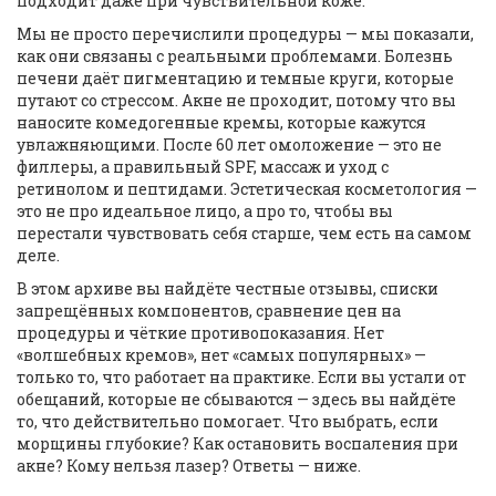
подходит даже при чувствительной коже.
Мы не просто перечислили процедуры — мы показали,
как они связаны с реальными проблемами. Болезнь
печени даёт пигментацию и темные круги, которые
путают со стрессом. Акне не проходит, потому что вы
наносите комедогенные кремы, которые кажутся
увлажняющими. После 60 лет омоложение — это не
филлеры, а правильный SPF, массаж и уход с
ретинолом и пептидами. Эстетическая косметология —
это не про идеальное лицо, а про то, чтобы вы
перестали чувствовать себя старше, чем есть на самом
деле.
В этом архиве вы найдёте честные отзывы, списки
запрещённых компонентов, сравнение цен на
процедуры и чёткие противопоказания. Нет
«волшебных кремов», нет «самых популярных» —
только то, что работает на практике. Если вы устали от
обещаний, которые не сбываются — здесь вы найдёте
то, что действительно помогает. Что выбрать, если
морщины глубокие? Как остановить воспаления при
акне? Кому нельзя лазер? Ответы — ниже.