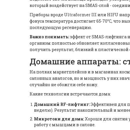
который воздействует на SMAS-слой - соедин
Приборы вроде Ultraformer III или HIFU напр
фокуса температура достигает 65-70°C, что 
последующую регенерацию.
Важно понимать:
эффект от SMAS-лифтинга на
организм полностью обновляет коллагеновый к
получить результат, близкий к пластической 
Домашние аппараты: с
На полках маркетплейсов и в магазинах кос
салонных аналогов, но и мощность у них зна
случайно не обожгли себе кожу.
Какие технологии встречаются дома:
Домашний RF-лифтинг:
Эффективен для пр
неделю). Результат накопительный и мене
Микротоки для дома:
Хороши для снятия у
работу с мышцами в салоне.