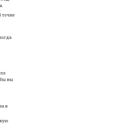
а.
В точке
когда
вле
обы вы
за в
окую