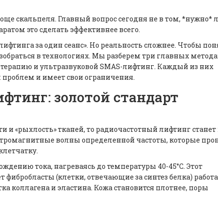
още скальпеля. Главный вопрос сегодня не в том, *нужно* 
аратом это сделать эффективнее всего.
фтинга за один сеанс». Но реальность сложнее. Чтобы пон
зобраться в технологиях. Мы разберем три главных метода
 терапию и ультразвуковой SMAS-лифтинг. Каждый из них
 проблем и имеет свои ограничения.
ифтинг: золотой стандарт
ти и «рыхлость» тканей, то
радиочастотный лифтинг
станет
ктромагнитные волны определенной частоты, которые про
клетчатку.
ождению тока, нагреваясь до температуры 40-45°C. Этот
фибробласты (клетки, отвечающие за синтез белка) работа
ка коллагена и эластина. Кожа становится плотнее, поры