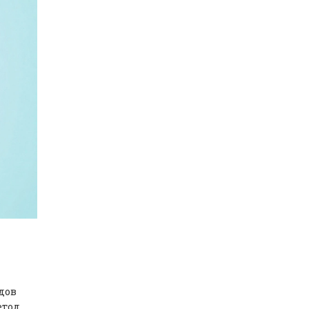
дов
тод,