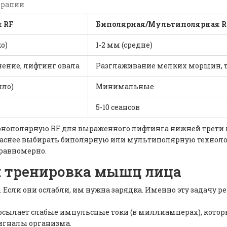
ерапии
 RF
Биполярная/Мультиполярная R
о)
1-2 мм (средне)
ение, лифтинг овала
Разглаживание мелких морщин, 
пло)
Минимальные
5-10 сеансов
монополярную RF для выраженного лифтинга нижней трети
зопаснее выбирать биполярную или мультиполярную технол
 равномерно.
: тренировка мышц лица
. Если они ослабли, им нужна зарядка. Именно эту задачу р
ат посылает слабые импульсные токи (в миллиамперах), кото
игналы организма.