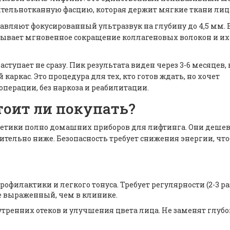
ительнотканную фасцию, которая держит мягкие ткани лиц
авляют фокусированный ультразвук на глубину до 4,5 мм. 
вызывает мгновенное сокращение коллагеновых волокон и их
ступает не сразу. Пик результата виден через 3-6 месяцев, 
аркас. Это процедура для тех, кто готов ждать, но хочет
операции, без наркоза и реабилитации.
тоит ли покупать?
метики полно домашних приборов для лифтинга. Они деше
чительно ниже. Безопасность требует снижения энергии, чт
офилактики и легкого тонуса. Требует регулярности (2-3 ра
е выраженный, чем в клинике.
тренних отеков и улучшения цвета лица. Не заменят глуб