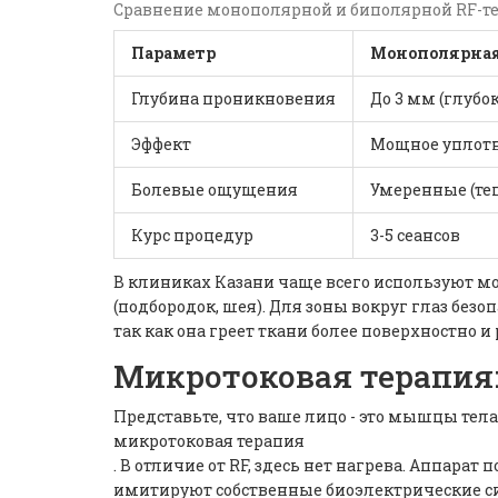
Сравнение монополярной и биполярной RF-т
Параметр
Монополярная
Глубина проникновения
До 3 мм (глубок
Эффект
Мощное уплотн
Болевые ощущения
Умеренные (те
Курс процедур
3-5 сеансов
В клиниках Казани чаще всего используют 
(подбородок, шея). Для зоны вокруг глаз бе
так как она греет ткани более поверхностно и
Микротоковая терапия
Представьте, что ваше лицо - это мышцы тела
микротоковая терапия
. В отличие от RF, здесь нет нагрева. Аппар
имитируют собственные биоэлектрические с