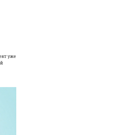
ект уже
ой