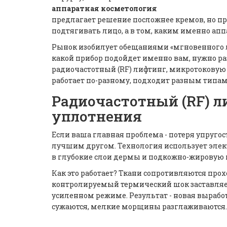
аппаратная косметология
предлагает решение посложнее кремов, но пр
подтягивать лицо, а в том, каким именно апп
Рынок изобилует обещаниями «мгновенного ли
какой прибор подойдет именно вам, нужно ра
радиочастотный (RF) лифтинг, микротоковую
работает по-разному, подходит разным типам
Радиочастотный (RF) л
уплотнения
Если ваша главная проблема - потеря упругос
лучшим другом. Технология использует эле
в глубокие слои дермы и подкожно-жировую 
Как это работает? Ткани сопротивляются прох
контролируемый термический шок заставляет 
усиленном режиме. Результат - новая выработ
сужаются, мелкие морщины разглаживаются.