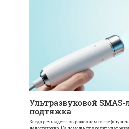
Ультразвуковой SMAS-
подтяжка
Когда речь идет о выраженном птозе (опущени
недостаточно. На помощь приходит
ультразв