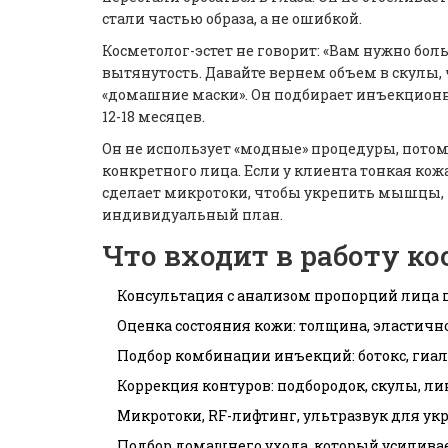
стали частью образа, а не ошибкой.
Косметолог-эстет не говорит: «Вам нужно бол
вытянутость. Давайте вернем объем в скулы, 
«домашние маски». Он подбирает инъекционны
12-18 месяцев.
Он не использует «модные» процедуры, потому
конкретного лица. Если у клиента тонкая кож
сделает микротоки, чтобы укрепить мышцы, и
индивидуальный план.
Что входит в работу ко
Консультация с анализом пропорций лица 
Оценка состояния кожи: толщина, эластичн
Подбор комбинации инъекций: ботокс, гиал
Коррекция контуров: подбородок, скулы, л
Микротоки, RF-лифтинг, ультразвук для у
Подбор домашнего ухода, который усилива