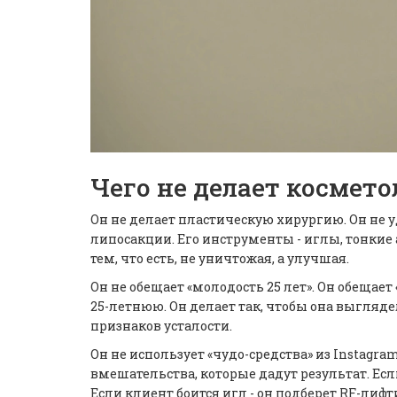
Чего не делает космето
Он не делает пластическую хирургию. Он не 
липосакции. Его инструменты - иглы, тонкие
тем, что есть, не уничтожая, а улучшая.
Он не обещает «молодость 25 лет». Он обещае
25-летнюю. Он делает так, чтобы она выгляде
признаков усталости.
Он не использует «чудо-средства» из Instagram
вмешательства, которые дадут результат. Есл
Если клиент боится игл - он подберет RF-лифт