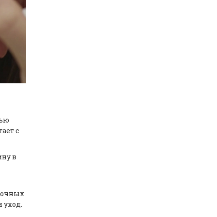
щью
ает с
ину в
 точных
 уход.