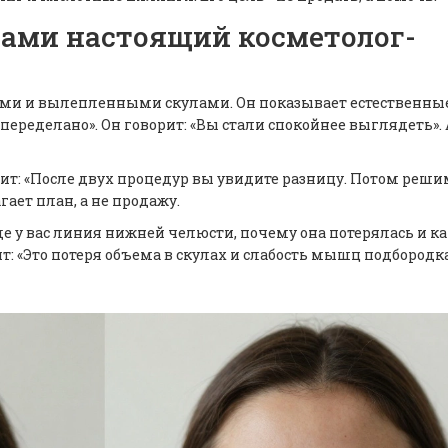
 вами настоящий косметолог-
бами и вылепленными скулами. Он показывает естественны
переделано». Он говорит: «Вы стали спокойнее выглядеть». А
орит: «После двух процедур вы увидите разницу. Потом реши
ает план, а не продажу.
де у вас линия нижней челюсти, почему она потерялась и ка
рит: «Это потеря объема в скулах и слабость мышц подбородка