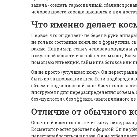
задача - создать гармоничный, сбалансирова
человек просто хорошо выспался и пил доста
Что именно делает кос
Первое, что он делает - не берет в руки аппар
не только состояние кожи, но и форму лица, с
важно. Например, если у человека опущены уго
в скуловой области и ослабления мышц. Космет
помощью инъекций, тайминга ботокса или н
Он не просто «улучшает кожу». Он перестраив
быть из-за провисших щек. Если подбородок
объем в подчелюстной зоне. Косметолог-эстет
инструмент для перераспределения объема. Он
без «пухлости», без эффекта «вылепленного из
Отличие от обычного к
Обычный косметолог лечит кожу: акне, розац
Косметолог-эстет работает с формой. Он не уб
перестали бросаться в глаза. Он не отбелива