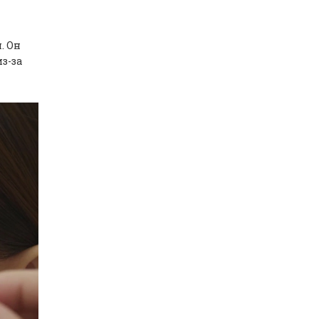
. Он
з-за