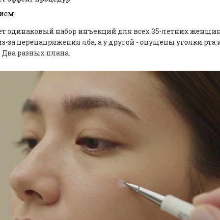
нием
ерет одинаковый набор инъекций для всех 35-летних женщин
-за перенапряжения лба, а у другой - опущены уголки рта и
 Два разных плана.