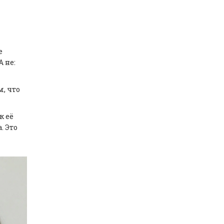
е
 не:
м, что
к её
. Это