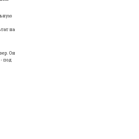
льную
тат на
зер. Он
- под