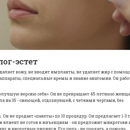
лог-эстет
удаляет кожу, не вводит импланты, не удаляет жир с помо
 аппараты, специальные кремы и знание анатомии. Он работ
т «лучшую версию себя». Он не превращает 45-летнюю женщ
ла на 35 - сияющей, отдохнувшей, с четкими чертами, без
. Он не продает «пакеты» по 10 процедур. Он предлагает 1-3
и клиент не готов к инъекциям - он предложит микротоки и
инг и кислотные пилинги. Его цель - не продать, а помочь.