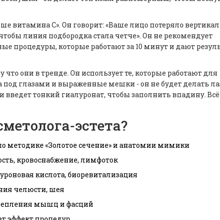
ьше витамина С». Он говорит: «Ваше лицо потеряло вертика
чтобы линия подбородка стала четче». Он не рекомендует
е процедуры, которые работают за 10 минут и дают резуль
 что они в тренде. Он использует те, которые работают для
а под глазами и выраженные мешки - он не будет делать ла
 введет тонкий гиалуронат, чтобы заполнить впадину. Всё 
сметолога-эстета?
по методике «Золотое сечение» и анатомии мимики
ость, кровоснабжение, лимфоток
уроновая кислота, биоревитализация
иния челюсти, шея
крепления мышц и фасций
ет эффект процедур