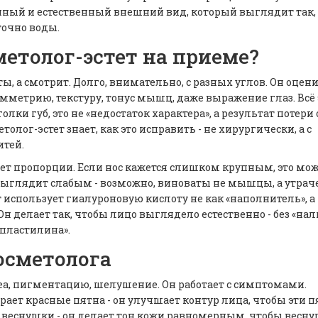
нный и естественный внешний вид, который выглядит так,
точно воды.
метолог-эстет на приеме?
аты, а смотрит. Долго, внимательно, с разных углов. Он оцен
имметрию, текстуру, тонус мышц, даже выражение глаз. Всё 
лки губ, это не «недостаток характера», а результат потери
олог-эстет знает, как это исправить - не хирургически, а с
итей.
ает пропорции. Если нос кажется слишком крупным, это мо
 выглядит слабым - возможно, виноваты не мышцы, а утра
 использует гиалуроновую кислоту не как «наполнитель», а
 делает так, чтобы лицо выглядело естественно - без «нал
 пластилина».
осметолога
еа, пигментацию, шелушение. Он работает с симптомами.
ирает красные пятна - он улучшает контур лица, чтобы эти п
ет веснушки - он делает тон кожи равномерным, чтобы весн