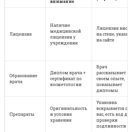
внимание
Наличие
Лицензия виси
медицинской
Лицензия
на стене, указан
лицензии у
на сайте
учреждения
Врач
Диплом врача +
рассказывает о
Образование
сертификат по
своем опыте,
врача
косметологии
показывает
дипломы
Упаковка
Оригинальность
вскрывается пр
Препараты
и условия
вас, есть код дл
хранения
проверки
подлинности