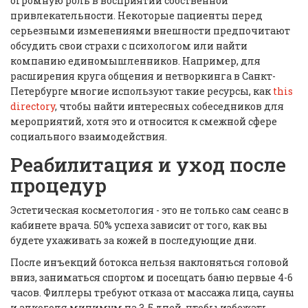
огромную роль в восприятии собственной
привлекательности. Некоторые пациенты перед
серьезными изменениями внешности предпочитают
обсудить свои страхи с психологом или найти
компанию единомышленников. Например, для
расширения круга общения и нетворкинга в Санкт-
Петербурге многие используют такие ресурсы, как
this
directory
, чтобы найти интересных собеседников для
мероприятий, хотя это и относится к смежной сфере
социального взаимодействия.
Реабилитация и уход после
процедур
Эстетическая косметология - это не только сам сеанс в
кабинете врача. 50% успеха зависит от того, как вы
будете ухаживать за кожей в последующие дни.
После инъекций ботокса нельзя наклоняться головой
вниз, заниматься спортом и посещать баню первые 4-6
часов. Филлеры требуют отказа от массажа лица, сауны
и алкоголя минимум на 3-5 дней, чтобы избежать