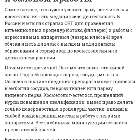
Самое важное, что нужно усвоить сразу: эстетическая
косметология - это медицинская деятельность. В
России и многих странах СНГ для проведения
инъекционных процедур (ботокс, филлеры) и работы с
агрессивными аппаратами (лазеры класса 4) врач
обязан иметь диплом о высшем медицинском
образовании и сертификат по косметологии или
дерматовенерологии.
Почему это критично? Потому что кожа - это живой
орган. Под ней проходят нервы, сосуды, мышцы.
Ошибка в технике введения препарата может привести
к эмболии сосудов, некрозу тканей или парезу
лицевого нерва. Косметолог-эстетист, прошедший
курсы повышения квалификации, имеет право делать
только поверхностные процедуры: чистки, пилинги
слабой концентрации, массаж и работу с легкими
аппаратами. Все глубинные манипуляции остаются
прерогативой врачей.
Если вы заходите в клинику, первым делом