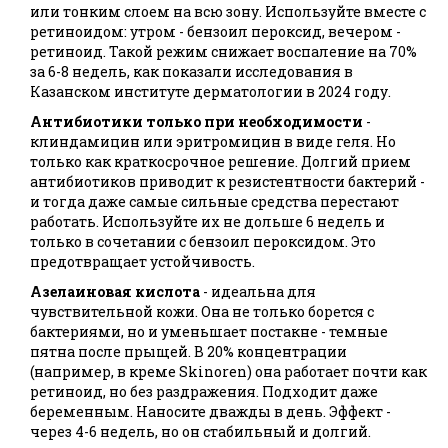
или тонким слоем на всю зону. Используйте вместе с
ретиноидом: утром - бензоил пероксид, вечером -
ретиноид. Такой режим снижает воспаление на 70%
за 6-8 недель, как показали исследования в
Казанском институте дерматологии в 2024 году.
Антибиотики только при необходимости
-
клиндамицин или эритромицин в виде геля. Но
только как краткосрочное решение. Долгий прием
антибиотиков приводит к резистентности бактерий -
и тогда даже самые сильные средства перестают
работать. Используйте их не дольше 6 недель и
только в сочетании с бензоил пероксидом. Это
предотвращает устойчивость.
Азелаиновая кислота
- идеальна для
чувствительной кожи. Она не только борется с
бактериями, но и уменьшает постакне - темные
пятна после прыщей. В 20% концентрации
(например, в креме Skinoren) она работает почти как
ретиноид, но без раздражения. Подходит даже
беременным. Наносите дважды в день. Эффект -
через 4-6 недель, но он стабильный и долгий.