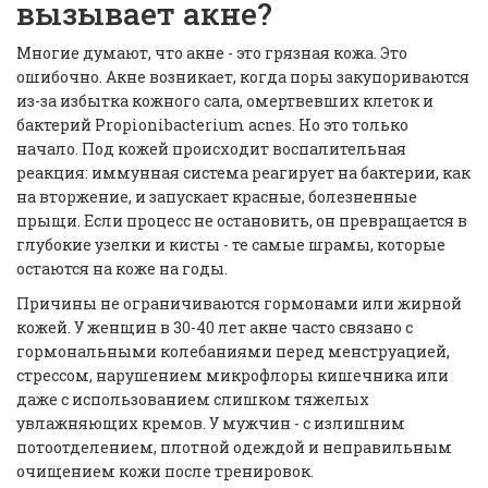
вызывает акне?
Многие думают, что акне - это грязная кожа. Это
ошибочно. Акне возникает, когда поры закупориваются
из-за избытка кожного сала, омертвевших клеток и
бактерий
Propionibacterium acnes
. Но это только
начало. Под кожей происходит воспалительная
реакция: иммунная система реагирует на бактерии, как
на вторжение, и запускает красные, болезненные
прыщи. Если процесс не остановить, он превращается в
глубокие узелки и кисты - те самые шрамы, которые
остаются на коже на годы.
Причины не ограничиваются гормонами или жирной
кожей. У женщин в 30-40 лет акне часто связано с
гормональными колебаниями перед менструацией,
стрессом, нарушением микрофлоры кишечника или
даже с использованием слишком тяжелых
увлажняющих кремов. У мужчин - с излишним
потоотделением, плотной одеждой и неправильным
очищением кожи после тренировок.