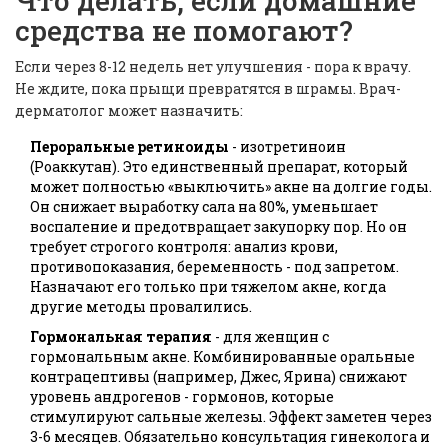
Что делать, если домашние
средства не помогают?
Если через 8-12 недель нет улучшения - пора к врачу.
Не ждите, пока прыщи превратятся в шрамы. Врач-
дерматолог может назначить:
Пероральные ретиноиды
- изотретиноин
(Роаккутан). Это единственный препарат, который
может полностью «выключить» акне на долгие годы.
Он снижает выработку сала на 80%, уменьшает
воспаление и предотвращает закупорку пор. Но он
требует строгого контроля: анализ крови,
противопоказания, беременность - под запретом.
Назначают его только при тяжелом акне, когда
другие методы провалились.
Гормональная терапия
- для женщин с
гормональным акне. Комбинированные оральные
контрацептивы (например, Джес, Ярина) снижают
уровень андрогенов - гормонов, которые
стимулируют сальные железы. Эффект заметен через
3-6 месяцев. Обязательно консультация гинеколога и