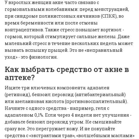
У взрослых женщин акне часто связано с
гормональными колебаниями: перед менструацией,
при синдроме поликистозных яичников (СПКЯ), во
время беременности или после отмены
контрацептивов. Также стресс повышает кортизол -
гормон, который стимулирует сальные железы. Даже
маленький стресс в течение нескольких недель может
вызвать вспышку прыщей. Это не «неправильный
уход» - это физиология.
Как выбрать средство от акне в
аптеке?
Ищите три ключевых компонента: адапален
(ретиноид), бензоил пероксид (антибактериальный)
или азелаиновая кислота (противовоспалительный).
Начните с одного средства - например, геля с
адапаленом 0,1%. Если через 4 недели нет улучшения -
добавьте бензоил пероксид утром. Не смешивайте
сразу все. Это перегружает кожу. И не покупайте
средства с «экстрактами трав», «волшебными маслами»