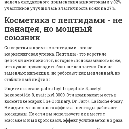
недель ежедневного применения микротоками у 82%
участников улучшилась эластичность кожи на 27%.
Косметика с пептидами - не
панацея, но мощный
союзник
Сыворотки и кремы с пептидами - это не
маркетинговая уловка. Пептиды - это короткие
цепочки аминокислот, которые «подсказывают» коже,
что нужно производить больше коллагена. Они не
заменяют инъекции, но работают как медленный, но
стабильный лифтинг.
Ищите в составе:
palmitoyl tripeptide-5
,
acetyl
hexapeptide-8
,
matrixyl 3000
. Эти компоненты есть в
косметике марок
The Ordinary
,
Dr. Jart+
,
La Roche-Posay
.
Не ждите мгновенного эффекта - пептиды работают
месяцами. Но если вы используете их вместе с
массажем и микротоками, эффект усиливается в 3 раза.