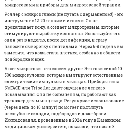
микротоками и приборы для микротоковой терапии.
Роллер с микроиглами (не путать с дермапеном!) - это
инструмент с 12-20 тонкими иглами. Он не
прокалывает кожу, а создает микротравмы, которые
стимулируют выработку коллагена. Используйте его
один раз в неделю, после дезинфекции, и сразу
наносите сыворотку с пептидами. Через 6-8 недель вы
заметите, что кожа стала плотнее, особенно в области
подбородка и щек.
А вот микротоки - это совсем другое. Это токи силой 10-
500 микрокулонов, которые имитируют естественные
электрические импульсы в мышцах. Приборы типа
NuFACE
или
Tripollar
дают ощущение легкого
покалывания. Они не болезненны, но работают как
тренажер для мышц лица. Регулярное использование
(через день по 10 минут) помогает подтянуть
носогубные складки, подбородок и даже брови.
Исследования, проведенные в 2024 году в Казанском
медицинском университете, показали, что после 8