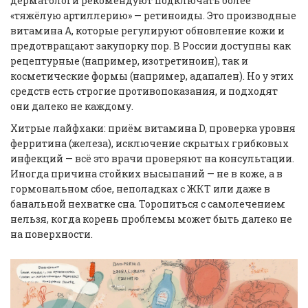
дерматологи рекомендуют подключать более
«тяжёлую артиллерию» — ретиноиды. Это производные
витамина А, которые регулируют обновление кожи и
предотвращают закупорку пор. В России доступны как
рецептурные (например, изотретиноин), так и
косметические формы (например, адапален). Но у этих
средств есть строгие противопоказания, и подходят
они далеко не каждому.
Хитрые лайфхаки: приём витамина D, проверка уровня
ферритина (железа), исключение скрытых грибковых
инфекций — всё это врачи проверяют на консультации.
Иногда причина стойких высыпаний — не в коже, а в
гормональном сбое, неполадках с ЖКТ или даже в
банальной нехватке сна. Торопиться с самолечением
нельзя, когда корень проблемы может быть далеко не
на поверхности.