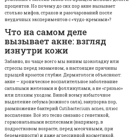
процентов. Но почему до сих пор акне вызывает
столько мифов, страхов и разочарований после
неудачных экспериментов с «чудо-кремами»?
Что на самом деле
вызывает акне: взгляд
изнутри кожи
Забавно, но чаще всего мы виним шоколадку или
стрессы перед экзаменом, а настоящие причины
прыщей кроются глубже. Дерматологи объясняют:
акне — хроническое воспалительное заболевание
сальными железами и фолликулами, а не «грязью»
или плохим уходом. Виной всему избыточное
выделение себума (кожного сала), закупорка пор,
размножение бактерий Cutibacterium acnes, плюс
воспаление. Всё это тесно связано с генетикой,
гормональными всплесками (например, в
подростковом возрасте, перед месячными, при
беременности) и даже агрессивной косметикой.