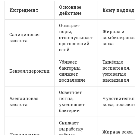
Основное
Ингредиент
Кому подход
действие
Очищает
поры,
Жирная и
Салициловая
отшелушивает
комбинирова
кислота
ороговевший
кожа
слой
Убивает
Тяжёлые
бактерии,
воспаления,
Бензоилпероксид
снижает
узловатые
воспаление
высыпания
Осветляет
Азелаиновая
пятна,
Чувствительн
кислота
уменьшает
кожа, постакн
бактерии
Снижает
выработку
Жирная кожа,
Ниацинамид
себума,