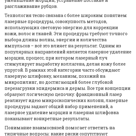
уменьшение морщин, устранение постакне и
разглаживание рубцов.
Технология тесно связана с более широким понятием
лазерные процедуры
,
совокупность методов,
использующих световую энергию для коррекции
кожи, волос и тканей
. Эти процедуры требуют точного
выбора длины волны, энергии и количества
импульсов – всё это влияет на результат. Одним из
популярных направлений является
лазерное удаление
морщин
,
процесс, при котором лазерный луч
стимулирует выработку коллагена, делая кожу более
упругой
. В рамках этой категории часто обсуждают
лазерную шлифовку
,
механизм, похожий на
микропилинг, но достигающий более глубокой
перезагрузки эпидермиса и дермы
. Все три концепции
образуют логическую цепочку: фракционный лазер
реализует идею микроскопических колонн, лазерные
процедуры задают общий набор применений, а
лазерное удаление морщин и лазерная шлифовка
показывают конкретные результаты.
Понимание взаимосвязей помогает ответить на
типичные вопросы: какие риски сопутствуют