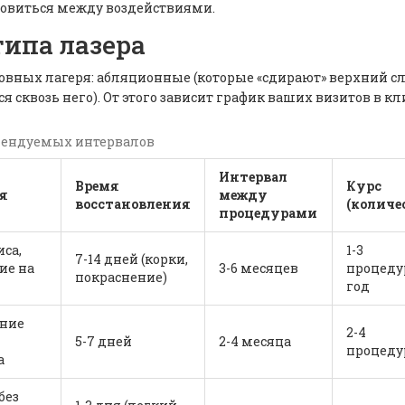
ановиться между воздействиями.
типа лазера
новных лагеря: абляционные (которые «сдирают» верхний с
 сквозь него). От этого зависит график ваших визитов в кл
омендуемых интервалов
Интервал
Время
Курс
я
между
восстановления
(количе
процедурами
са,
1-3
7-14 дней (корки,
ие на
3-6 месяцев
процеду
покраснение)
год
ение
2-4
5-7 дней
2-4 месяца
процед
а
без