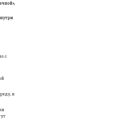
ачной»,
внутри
о с
ой
реду, в
ки
гут