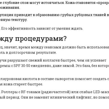
 глубокие слои могут истончаться. Кожа становится «прозр
воживания.
уляция приводит к образованию грубых рубцовых тканей 
нную текстуру.
я. Его эффективность зависит от умения ждать.
ежду процедурами?
ц, значит, время между сеансами должно быть использован
ль в долгосрочном результате.
-лучи разрушают свежий коллаген быстрее, чем он успевает
мы с SPF 30-50 ежедневно, даже зимой. Это база, без котор
ауроновая кислота в составе сывороток помогает создать с
я кожа стареет быстрее.
. Роллеры с RF-токами (радиочастотой) или слабые LED-мас
ый период. Они не заменят клинический лифтинг, но помо