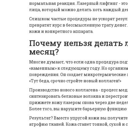
нормальная реакция. Лазерный лифтинг - это 
лица, который можно делать хоть каждый день
Слишком частые процедуры не ускорят результ
превратят курс в бессмысленную трату денег.
кожи и конкретного аппарата.
Почему нельзя делать
месяц?
Многие думают, что если одна процедура под
«каменным» к следующему году. Но организм 
повреждения. Он создает микротермические зо
«Тут беда, срочно стройте новый коллаген!»
Производство нового коллагена - процесс м
синтезировать белковые волокна и перестроит
прижжете кожу лазером снова через две неде
Более того, вы нарушите барьерную функцию
Результат? Вместо упругой кожи вы получите
атрофию тканей. Кожа станет тонкой, сухой 