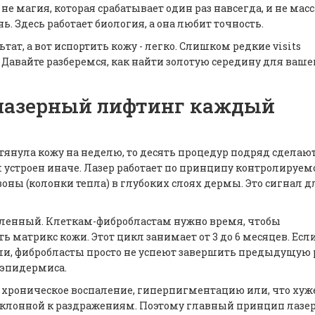
не магия, которая срабатывает один раз навсегда, и не мас
. Здесь работает биология, а она любит точность.
ат, а вот испортить кожу - легко. Слишком редкие visits
 Давайте разберемся, как найти золотую середину для ваше
 лазерный лифтинг каждый
тянула кожу на неделю, то десять процедур подряд сделаю
устроен иначе. Лазер работает по принципу контролируем
ны (колонки тепла) в глубоких слоях дермы. Это сигнал дл
едленный. Клеткам-фибробластам нужно время, чтобы
ь матрикс кожи. Этот цикл занимает от 3 до 6 месяцев. Есл
ли, фибробласты просто не успеют завершить предыдущую р
 эпидермиса.
 хроническое воспаление, гиперпигментацию или, что хуже
и склонной к раздражениям. Поэтому главный принцип лазе