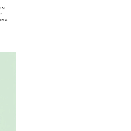
изм
е
зма.