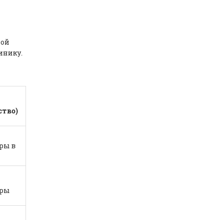
лой
инику.
ство)
ры в
уры