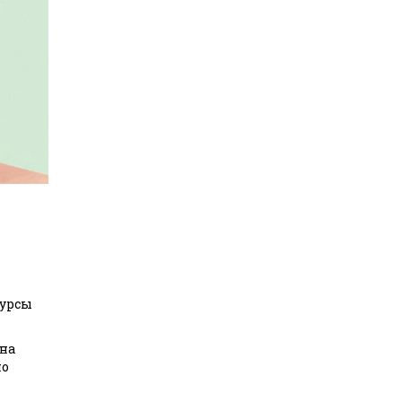
сурсы
на
но