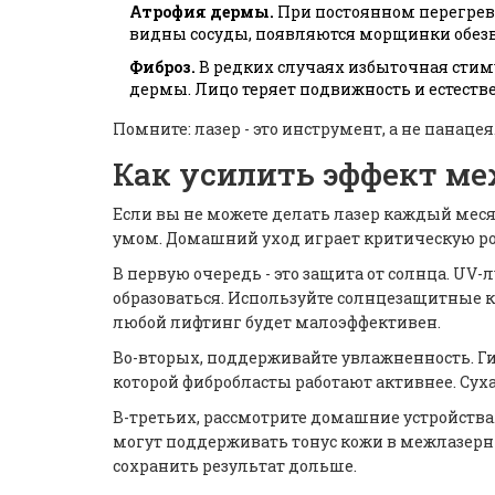
Атрофия дермы.
При постоянном перегреве
видны сосуды, появляются морщинки обез
Фиброз.
В редких случаях избыточная стим
дермы. Лицо теряет подвижность и естестве
Помните: лазер - это инструмент, а не панаце
Как усилить эффект м
Если вы не можете делать лазер каждый меся
умом. Домашний уход играет критическую ро
В первую очередь - это защита от солнца. UV
образоваться. Используйте солнцезащитные кре
любой лифтинг будет малоэффективен.
Во-вторых, поддерживайте увлажненность. Гил
которой фибробласты работают активнее. Суха
В-третьих, рассмотрите домашние устройства
могут поддерживать тонус кожи в межлазерн
сохранить результат дольше.