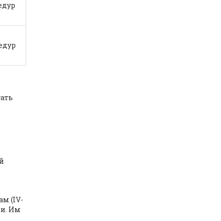
едур
едур
тать
й
м (IV-
ии. Им