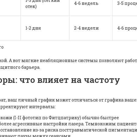
1-3 дня (легкий
4-6 недель
3-5 проц
отек)
1-2 дня
2-4 недели
4-6 проц
го
окой. А вот мягкие неабляционные системы позволяют рабо
ащитного барьера.
ы: что влияет на частоту
арат, ваш личный график может отличаться от графика ваше
корректируют интервалы:
ожи (I-II фототип по Фитцпатрику) обычно быстрее
 более агрессивные настройки лазера. Темнокожим пациента
восстановление из-за риска посттравматической пигментац
ивают паузы между сеансами.