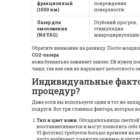
фракционный
повреждения
(1550 нм)
поверхности
Лазер для
Глубокий прогрев,
омоложения
стимуляция
(Nd:YAG)
микроциркуляции
Обратите внимание на разницу. После мощно
CO2-лазера
кожа буквально заживает заново. Ей нужен п
чаще, так как они не нарушают целостность з
Индивидуальные фактор
процедур?
Даже если вы используете один и тот же апп
подруги. Вот три главных фактора, которые 
Тип и цвет кожи.
Обладательницы светлой к
восстанавливаются и могут позволить себе
VI фототип) требуется больше времени на 
часто выбирают щадящие режимы и увелич