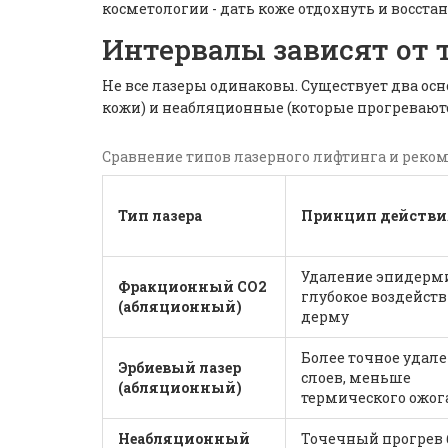
косметологии - дать коже отдохнуть и восст
Интервалы зависят от 
Не все лазеры одинаковы. Существует два ос
кожи) и неабляционные (которые прогреваются
Сравнение типов лазерного лифтинга и рек
Тип лазера
Принцип действи
Удаление эпидерми
Фракционный CO2
глубокое воздейств
(абляционный)
дерму
Более точное удал
Эрбиевый лазер
слоев, меньше
(абляционный)
термического ожог
Неабляционный
Точечный прогрев 