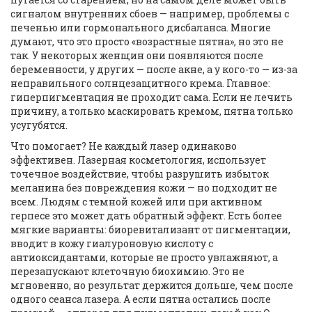
сигналом внутренних сбоев — например, проблемы с
печенью или гормонального дисбаланса.
Многие
думают, что это просто «возрастные пятна», но это не
так. У некоторых женщин они появляются после
беременности, у других — после акне, а у кого-то — из-за
неправильного солнцезащитного крема. Главное:
гиперпигментация не проходит сама. Если не лечить
причину, а только маскировать кремом, пятна только
усугубятся.
Что помогает? Не каждый лазер одинаково
эффективен.
Лазерная косметология
,
использует
точечное воздействие, чтобы разрушить избыток
меланина без повреждения кожи
— но подходит не
всем. Людям с темной кожей или при активном
герпесе это может дать обратный эффект. Есть более
мягкие варианты:
биоревитализант от пигментации
,
вводит в кожу гиалуроновую кислоту с
антиоксидантами, которые не просто увлажняют, а
перезапускают клеточную биохимию
. Это не
мгновенно, но результат держится дольше, чем после
одного сеанса лазера. А если пятна остались после