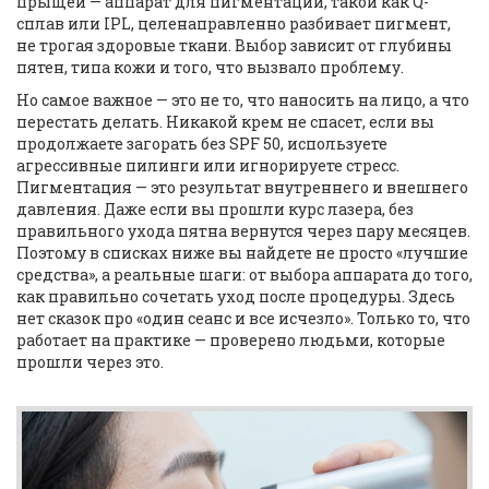
прыщей —
аппарат для пигментации
,
такой как Q-
сплав или IPL, целенаправленно разбивает пигмент,
не трогая здоровые ткани
. Выбор зависит от глубины
пятен, типа кожи и того, что вызвало проблему.
Но самое важное — это не то, что наносить на лицо, а что
перестать делать. Никакой крем не спасет, если вы
продолжаете загорать без SPF 50, используете
агрессивные пилинги или игнорируете стресс.
Пигментация — это результат внутреннего и внешнего
давления. Даже если вы прошли курс лазера, без
правильного ухода пятна вернутся через пару месяцев.
Поэтому в списках ниже вы найдете не просто «лучшие
средства», а реальные шаги: от выбора аппарата до того,
как правильно сочетать уход после процедуры. Здесь
нет сказок про «один сеанс и все исчезло». Только то, что
работает на практике — проверено людьми, которые
прошли через это.