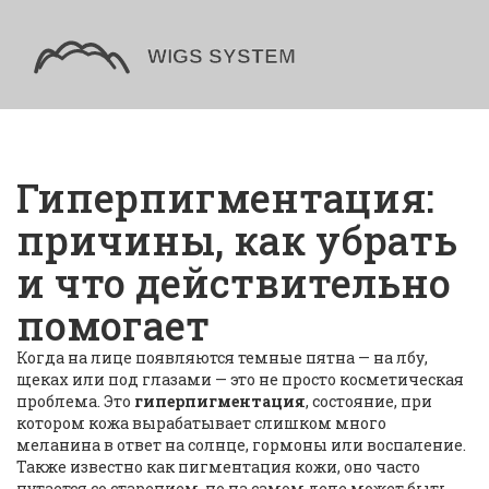
Гиперпигментация:
причины, как убрать
и что действительно
помогает
Когда на лице появляются темные пятна — на лбу,
щеках или под глазами — это не просто косметическая
проблема. Это
гиперпигментация
,
состояние, при
котором кожа вырабатывает слишком много
меланина в ответ на солнце, гормоны или воспаление
.
Также известно как
пигментация кожи
, оно часто
путается со старением, но на самом деле может быть