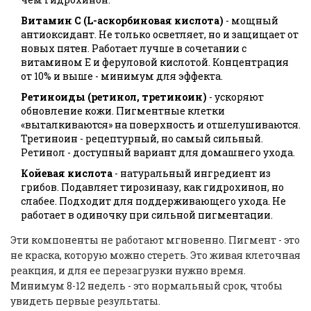
Витамин С (L-аскорбиновая кислота)
- мощный
антиоксидант. Не только осветляет, но и защищает от
новых пятен. Работает лучше в сочетании с
витамином Е и феруловой кислотой. Концентрация
от 10% и выше - минимум для эффекта.
Ретиноиды (ретинол, третиноин)
- ускоряют
обновление кожи. Пигментные клетки
«выталкиваются» на поверхность и отшелушиваются.
Третиноин - рецептурный, но самый сильный.
Ретинол - доступный вариант для домашнего ухода.
Койевая кислота
- натуральный ингредиент из
грибов. Подавляет тирозиназу, как гидрохинон, но
слабее. Подходит для поддерживающего ухода. Не
работает в одиночку при сильной пигментации.
Эти компоненты не работают мгновенно. Пигмент - это
не краска, которую можно стереть. Это живая клеточная
реакция, и для ее перезагрузки нужно время.
Минимум 8-12 недель - это нормальный срок, чтобы
увидеть первые результаты.