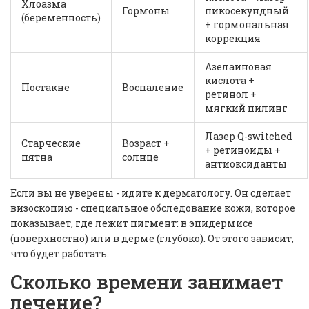
Хлоазма
Гормоны
пикосекундный
(беременность)
+ гормональная
коррекция
Азелаиновая
кислота +
Постакне
Воспаление
ретинол +
мягкий пилинг
Лазер Q-switched
Старческие
Возраст +
+ ретиноиды +
пятна
солнце
антиоксиданты
Если вы не уверены - идите к дерматологу. Он сделает
визоскопию - специальное обследование кожи, которое
показывает, где лежит пигмент: в эпидермисе
(поверхностно) или в дерме (глубоко). От этого зависит,
что будет работать.
Сколько времени занимает
лечение?