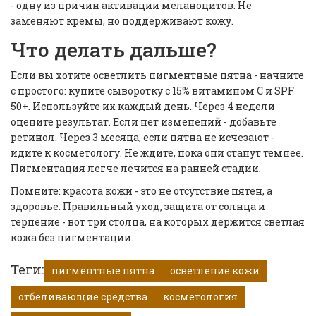
- одну из причин активации меланоцитов. Не
заменяют кремы, но поддерживают кожу.
Что делать дальше?
Если вы хотите осветлить пигментные пятна - начните
с простого: купите сыворотку с 15% витамином С и SPF
50+. Используйте их каждый день. Через 4 недели
оцените результат. Если нет изменений - добавьте
ретинол. Через 3 месяца, если пятна не исчезают -
идите к косметологу. Не ждите, пока они станут темнее.
Пигментация легче лечится на ранней стадии.
Помните: красота кожи - это не отсутствие пятен, а
здоровье. Правильный уход, защита от солнца и
терпение - вот три столпа, на которых держится светлая
кожа без пигментации.
Теги:
пигментные пятна
осветление кожи
отбеливающие средства
косметология