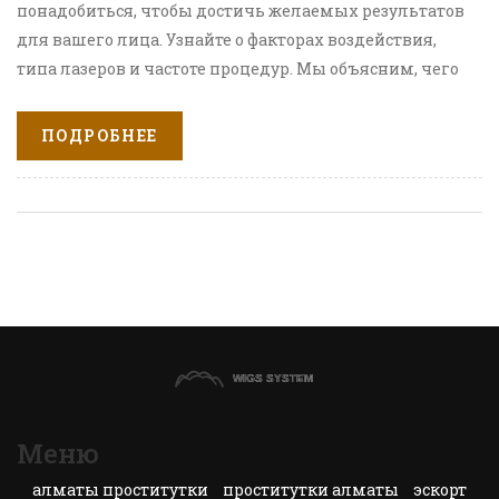
понадобиться, чтобы достичь желаемых результатов
для вашего лица. Узнайте о факторах воздействия,
типа лазеров и частоте процедур. Мы объясним, чего
ожидать от каждой сессии и как правильно
подготовиться, чтобы минимизировать побочные
ПОДРОБНЕЕ
эффекты и усилить эффект. Делимся практическими
советами по уходу за кожей после лазерных сессий
для достижения идеального результата.
Меню
алматы проститутки
проститутки алматы
эскорт