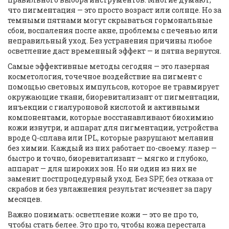
что пигментация — это просто возраст или солнце. Но за
темными пятнами могут скрываться гормональные
сбои, воспаления после акне, проблемы с печенью или
неправильный уход. Без устранения причины любое
осветление даст временный эффект — и пятна вернутся.
Самые эффективные методы сегодня — это
лазерная
косметология
,
точечное воздействие на пигмент с
помощью световых импульсов, которое не травмирует
окружающие ткани
,
биоревитализант от пигментации
,
инъекции с гиалуроновой кислотой и активными
компонентами, которые восстанавливают биохимию
кожи изнутри
, и
аппарат для пигментации
,
устройства
вроде Q-сплава или IPL, которые разрушают меланин
без химии
. Каждый из них работает по-своему: лазер —
быстро и точно, биоревитализант — мягко и глубоко,
аппарат — для широких зон. Но ни один из них не
заменит постпроцедурный уход. Без SPF, без отказа от
скрабов и без увлажнения результат исчезнет за пару
месяцев.
Важно понимать: осветление кожи — это не про то,
чтобы стать белее. Это про то, чтобы кожа перестала