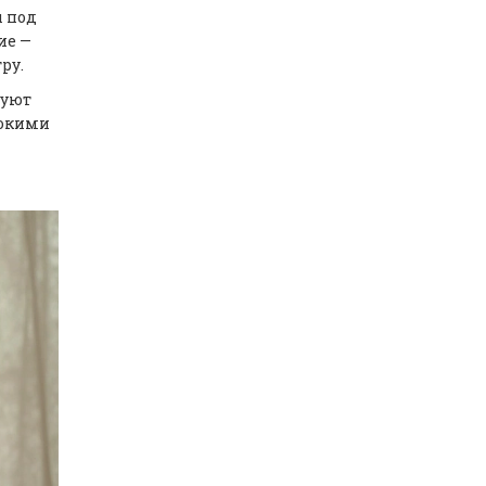
ы под
ие —
ру.
руют
сокими