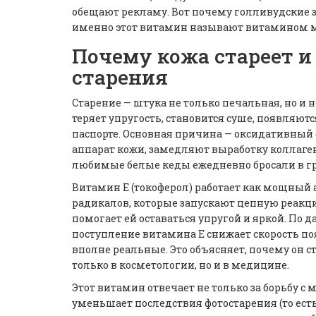
обещают рекламу. Вот почему голливудские з
именно этот витамин называют витамином мо
Почему кожа стареет и
старения
Старение — штука не только печальная, но и 
теряет упругость, становится суше, появляю
паспорте. Основная причина — оксидативный 
аппарат кожи, замедляют выработку коллаген
любимые белые кеды ежедневно бросали в гр
Витамин Е (токоферол) работает как мощный 
радикалов, которые запускают цепную реакцию
помогает ей оставаться упругой и яркой. По
поступление витамина Е снижает скорость по
вполне реальные. Это объясняет, почему он 
только в косметологии, но и в медицине.
Этот витамин отвечает не только за борьбу 
уменьшает последствия фотостарения (то есть