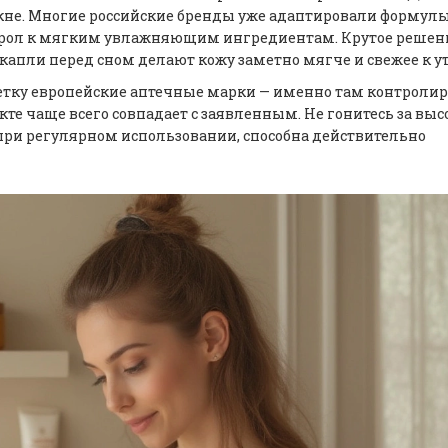
кне. Многие российские бренды уже адаптировали формул
ерол к мягким увлажняющим ингредиентам. Крутое решен
апли перед сном делают кожу заметно мягче и свежее к ут
аметку европейские аптечные марки — именно там контроли
кте чаще всего совпадает с заявленным. Не гонитесь за вы
при регулярном использовании, способна действительно