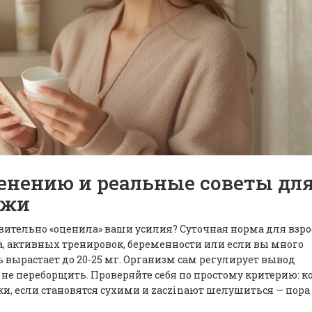
енению и реальные советы дл
ожи
вительно «оценила» ваши усилия? Суточная норма для взр
са, активных тренировок, беременности или если вы много
ь вырастает до 20-25 мг. Организм сам регулирует вывод
не переборщить. Проверяйте себя по простому критерию: к
ки, если становятся сухими и zaczinaют шелушиться — пора