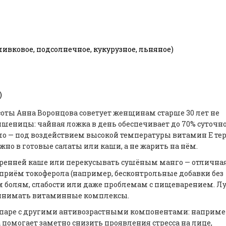
вковое, подсолнечное, кукурузное, льняное)
)
оты Анна Воронцова советует женщинам старше 30 лет не
шеницы: чайная ложка в день обеспечивает до 70% суточн
ло — под воздействием высокой температуры витамин Е те
жно в готовые салаты или каши, а не жарить на нём.
утренней каше или перекусывать сушёным манго — отлична
 приём токоферола (например, бесконтрольные добавки без
м болям, слабости или даже проблемам с пищеварением. Л
принимать витаминные комплексы.
в паре с другими антивозрастными компонентами: наприме
 помогает заметно снизить проявления стресса на лице,