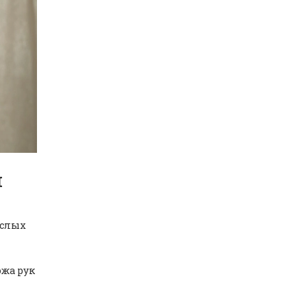
я
ослых
ожа рук