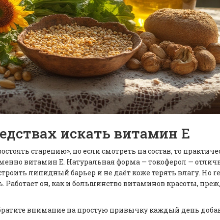
редствах искать витамин Е
стоять старению», но если смотреть на состав, то практиче
менно витамин Е. Натуральная форма — токоферол — отлич
троить липидный барьер и не даёт коже терять влагу. Но re
. Работает он, как и большинство витаминов красоты, преж
обратите внимание на простую привычку каждый день доба