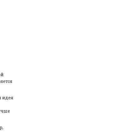
ой
ряется
я идея
учше
р,