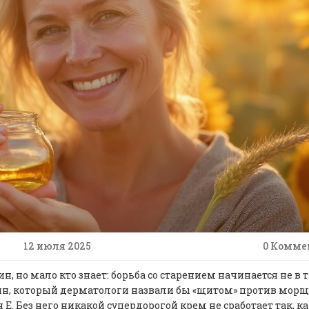
12 июля 2025
0 Комме
, но мало кто знает: борьба со старением начинается не в 
мин, который дерматологи назвали бы «щитом» против морщ
 Е. Без него никакой супердорогой крем не сработает так, к