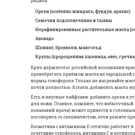
рацион:
Орехи (особенно миндаль, фундук, арахис)
Семечки подсолнечника и тыквы
Нерафинированные растительные масла (оли
Авокадо
Шпинат, брокколи, мангольд
Крупы (пророщенная пшеница, овёс, гречка
Врач-дерматолог российской ассоциации крас
пренебрегать приёмом масла из зародышей п
нормы токоферола. Только не нагревайте мас
почти полностью. Кстати, добавлять масло ну
Есть и вкусные лайфхаки: добавить орехи к 
для кожи. Главное, помните, что избыточный
показаний врача) может привести к головны
поговорить со специалистом, если решите 
Косметика с витамином Е отлично работает 
сочетание токоферола, витамина С и ретинола