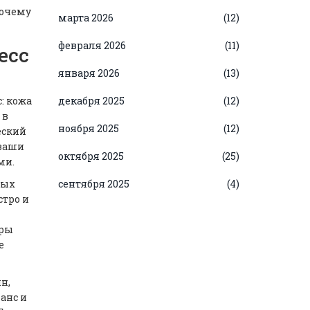
почему
марта 2026
(12)
февраля 2026
(11)
есс
января 2026
(13)
: кожа
декабря 2025
(12)
 в
ноября 2025
(12)
еский
 ваши
октября 2025
(25)
ми.
ных
сентября 2025
(4)
стро и
фры
е
н,
анс и