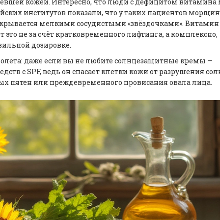
евшей кожей. Интересно, что люди с дефицитом витамина 
ийских институтов показали, что у таких пациентов морщи
покрывается мелкими сосудистыми «звёздочками». Витамин
 это не за счёт кратковременного лифтинга, а комплексно,
авильной дозировке.
фиолета: даже если вы не любите солнцезащитные кремы —
ств с SPF, ведь он спасает клетки кожи от разрушения со
х пятен или преждевременного провисания овала лица.