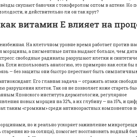
вёзды скупают баночки с токоферолом оптом в аптеке. Но 
лодости, и действительно ли он так крут?
 как витамин Е влияет на проц
неизбежная. На клеточном уровне время работает против нас
тся морщины, а пигментные пятна выдают больше, чем дата
стресс: свободные радикалы разрушают клетки и синтетич
а. Если использовать аналогию, это примерно как если бы
язь — без защиты они быстро перестают быть симпатичны
антиоксидант. Его главная задача — отражать атаки свобод
 разрушения клеток. Так он не позволяет коже стареть бы
 данным Японского института дерматологии, регулярное
явления новых морщин на 32%, а их глубину — на 15%, и ци
стал таким «громким» среди антивозрастных компонентов н
с морщинами, но и реально ускоряет заживление микротрещи
 старения из-за солнца), помогает восстановить водный бал