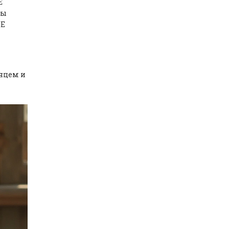
Е
ны
 Е
лнцем и