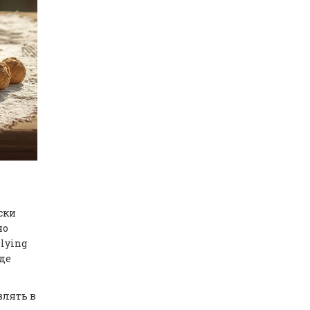
ски
но
lying
де
влять в