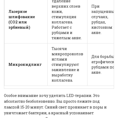
Удаление
верхних слоев
При
Лазерное
кожи,
запущенных
шлифование
стимуляция
случаях,
(CO2 или
коллагена.
рубцах,
эрбиевый)
Работает с
кистозном
рубцами и
акне.
тяжелым акне.
Тысячи
микропроколов
Для борьбы с
иглами
атрофическ
Микронидлинг
стимулируют
рубцами пос
заживление и
акне.
выработку
коллагена.
Особое внимание хочу уделить LED-терапии. Это
абсолютно безболезненно. Вы просто лежите под
лампой 15-20 минут. Синий свет проникает в поры и
уничтожает бактерии, а красный успокаивает