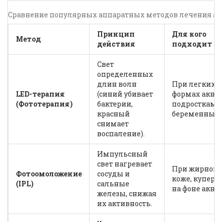
Сравнение популярных аппаратных методов лечения ак
Принцип
Для кого
Метод
действия
подходит
Свет
определенных
длин волн
При легких
LED-терапия
(синий убивает
формах акне,
(Фототерапия)
бактерии,
подросткам,
красный
беременным
снимает
воспаление).
Импульсный
свет нагревает
При жирной
Фотоомоложение
сосуды и
коже, куперо
(IPL)
сальные
на фоне акне.
железы, снижая
их активность.