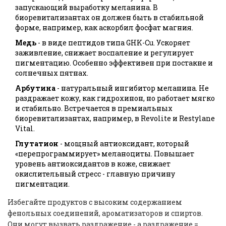
запускающий выработку меланина. В
биоревитализантах он должен быть в стабильной
форме, например, как аскорбил фосфат магния.
Медь
- в виде пептидов типа GHK-Cu. Ускоряет
заживление, снижает воспаление и регулирует
пигментацию. Особенно эффективен при постакне и
солнечных пятнах.
Арбутина
- натуральный ингибитор меланина. Не
раздражает кожу, как гидрохинон, но работает мягко
и стабильно. Встречается в премиальных
биоревитализантах, например, в
Revolite
и
Restylane
Vital
.
Глутатион
- мощный антиоксидант, который
«перепрограммирует» меланоциты. Повышает
уровень антиоксидантов в коже, снижает
окислительный стресс - главную причину
пигментации.
Избегайте продуктов с высоким содержанием
фенольных соединений, ароматизаторов и спиртов.
Они могут вызвать раздражение - а раздражение =