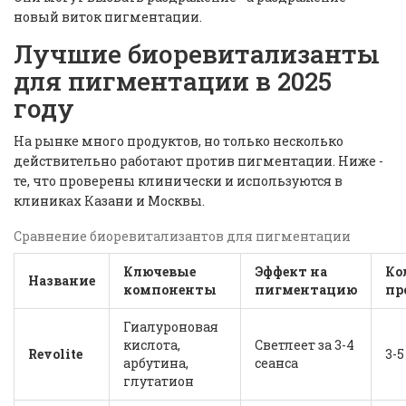
новый виток пигментации.
Лучшие биоревитализанты
для пигментации в 2025
году
На рынке много продуктов, но только несколько
действительно работают против пигментации. Ниже -
те, что проверены клинически и используются в
клиниках Казани и Москвы.
Сравнение биоревитализантов для пигментации
Ключевые
Эффект на
Ко
Название
компоненты
пигментацию
пр
Гиалуроновая
кислота,
Светлеет за 3-4
Revolite
3-5
арбутина,
сеанса
глутатион