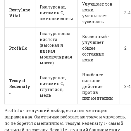
Улучшает тон
Гиалуронат,
Restylane
кожи,
витамин С,
3-4
Vital
уменьшает
аминокислоты
тусклость
Гиалуроновая
Косвенный -
кислота
улучшает
(высокая и
Profhilo
общее
2
низкая
состояние
молекулярная
кожи
масса)
Наиболее
Гиалуронат,
Teosyal
сильное
витамин С,
Redensity
действие
3-4
глутатион,
I
против
медь
пигментации
Profhilo - не лучший выбор, если пигментация
выраженная. Он отлично работает на тонус и упругость,
но не борется с меланином. Teosyal Redensity I - самый
сильный по составу. Revolite - лучший баланс между