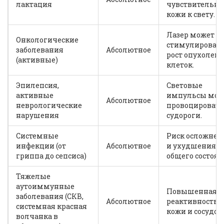
лактация
чувствительно
кожи к свету.
Лазер может
Онкологические
стимулироват
заболевания
Абсолютное
рост опухолев
(активные)
клеток.
Эпилепсия,
Световые
активные
импульсы мог
Абсолютное
неврологические
провоцировать
нарушения
судороги.
Системные
Риск осложнен
инфекции (от
Абсолютное
и ухудшения
гриппа до сепсиса)
общего состоян
Тяжелые
аутоиммунные
Повышенная
заболевания (СКВ,
Абсолютное
реактивность
системная красная
кожи и сосудов.
волчанка в