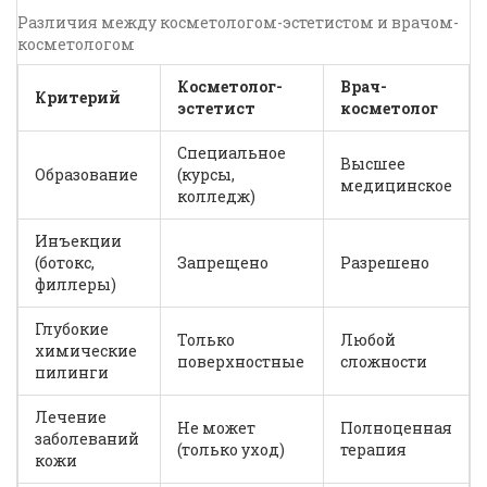
Различия между косметологом-эстетистом и врачом-
косметологом
Косметолог-
Врач-
Критерий
эстетист
косметолог
Специальное
Высшее
Образование
(курсы,
медицинское
колледж)
Инъекции
(ботокс,
Запрещено
Разрешено
филлеры)
Глубокие
Только
Любой
химические
поверхностные
сложности
пилинги
Лечение
Не может
Полноценная
заболеваний
(только уход)
терапия
кожи