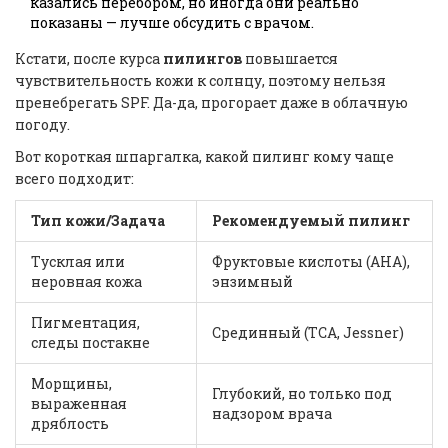
казались перебором, но иногда они реально
показаны — лучше обсудить с врачом.
Кстати, после курса
пилингов
повышается
чувствительность кожи к солнцу, поэтому нельзя
пренебрегать SPF. Да-да, прогорает даже в облачную
погоду.
Вот короткая шпаргалка, какой пилинг кому чаще
всего подходит:
Тип кожи/Задача
Рекомендуемый пилинг
Тусклая или
Фруктовые кислоты (AHA),
неровная кожа
энзимный
Пигментация,
Срединный (TCA, Jessner)
следы постакне
Морщины,
Глубокий, но только под
выраженная
надзором врача
дряблость