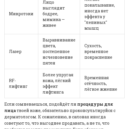
Лицо
покалывание,
выглядит
иногда нет
Микротоки
бодрее,
эффекта у
мимика —
"ленивых"
живее
мышц
Выравнивание
цвета,
Сухость,
Лазер
постепенное
временное
исчезновение
покраснение
пятен
Более упругая
Временная
RF-
кожа, лёгкий
отёчность,
лифтинг
эффект
лёгкое жжение
лифтинга
Если сомневаешься, подойдёт ли
процедуры для
лица
твоей коже, обязательно проконсультируйся с
дерматологом. К сожалению, в салонах иногда
советуют то, что выгоднее продавать, а не то, что