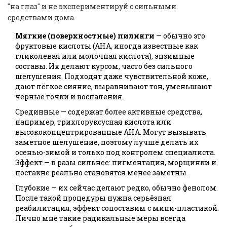
"на глаз" и не экспериментируй с сильными
средствами дома.
Мягкие (поверхностные) пилинги
— обычно это
фруктовые кислоты (AHA, иногда известные как
гликолевая или молочная кислота), энзимные
составы. Их делают курсом, часто без сильного
шелушения. Подходят даже чувствительной коже,
дают лёгкое сияние, выравнивают тон, уменьшают
черные точки и воспаления.
Срединные — содержат более активные средства,
например, трихлоруксусная кислота или
высококонцентрированные AHA. Могут вызывать
заметное шелушение, поэтому лучше делать их
осенью-зимой и только под контролем специалиста.
Эффект — в разы сильнее: пигментация, морщинки и
постакне реально становятся менее заметны.
Глубокие — их сейчас делают редко, обычно фенолом.
После такой процедуры нужна серьёзная
реабилитация, эффект сопоставим с мини-пластикой.
Лично мне такие радикальные меры всегда