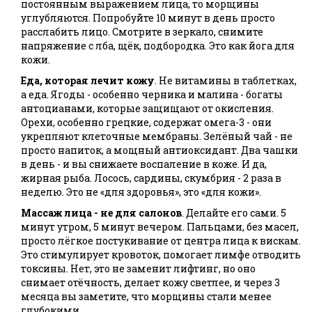
постоянным выражением лица, то морщины
углубляются. Попробуйте 10 минут в день просто
расслабить лицо. Смотрите в зеркало, снимите
напряжение с лба, щёк, подбородка. Это как йога для
кожи.
Еда, которая лечит кожу
. Не витамины в таблетках,
а еда. Ягоды - особенно черника и малина - богаты
антоцианами, которые защищают от окисления.
Орехи, особенно грецкие, содержат омега-3 - они
укрепляют клеточные мембраны. Зелёный чай - не
просто напиток, а мощный антиоксидант. Два чашки
в день - и вы снижаете воспаление в коже. И да,
жирная рыба. Лосось, сардины, скумбрия - 2 раза в
неделю. Это не «для здоровья», это «для кожи».
Массаж лица - не для салонов
. Делайте его сами. 5
минут утром, 5 минут вечером. Пальцами, без масел,
просто лёгкое постукивание от центра лица к вискам.
Это стимулирует кровоток, помогает лимфе отводить
токсины. Нет, это не заменит лифтинг, но оно
снимает отёчность, делает кожу светлее, и через 3
месяца вы заметите, что морщины стали менее
глубокими.