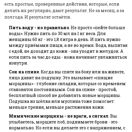
есть простые, проверенные действия, которые, если
делать их регулярно, дают результат. Не за месяц, а за
полгода. И результат остаётся.
Пить воду - но правильно
. Не просто «пейте больше
воды». Нужно пить по 30 мл на 1 кг веса. Для
женщины 60 кг - это 1,8 литра в день. И пить нужно
между приёмами пищи, а не во время. Вода, выпитая
с едой, не доходит до кожи - она уходит в желудок. А
если пить за час до еды - кожа начинает увлажняться
изнутри.
Сон на спине
. Когда вы спите на боку или на животе,
лицо давит на подушку. Это вызывает «спящие
морщины» - глубокие складки, которые со временем
становятся постоянными. Сон на спине - простой,
бесплатный способ не добавлять новые морщины.
Подушка из шёлка или муслина тоже помогает:
меньше трения, меньше растяжения кожи.
Мимические морщины - не враги, а сигнал
. Вы
улыбаетесь, морщите лоб, поднимаете брови - это
нормально. Но если вы делаете это с напряжением, с