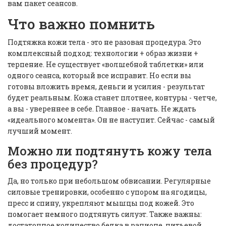
вам пакет сеансов.
Что важно помнить
Подтяжка кожи тела - это не разовая процедура. Это
комплексный подход: технологии + образ жизни +
терпение. Не существует «волшебной таблетки» или
одного сеанса, который все исправит. Но если вы
готовы вложить время, деньги и усилия - результат
будет реальным. Кожа станет плотнее, контуры - четче,
а вы - увереннее в себе. Главное - начать. Не ждать
«идеального момента». Он не наступит. Сейчас - самый
лучший момент.
Можно ли подтянуть кожу тела
без процедур?
Да, но только при небольшом обвисании. Регулярные
силовые тренировки, особенно с упором на ягодицы,
пресс и спину, укрепляют мышцы под кожей. Это
помогает немного подтянуть силуэт. Также важны:
достаточное количество белка в рационе, питьевой